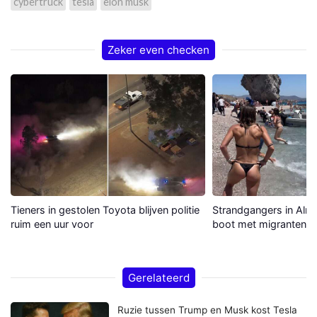
cybertruck
tesla
elon musk
Zeker even checken
Tieners in gestolen Toyota blijven politie
Strandgangers in Alme
ruim een uur voor
boot met migranten a
Gerelateerd
Ruzie tussen Trump en Musk kost Tesla