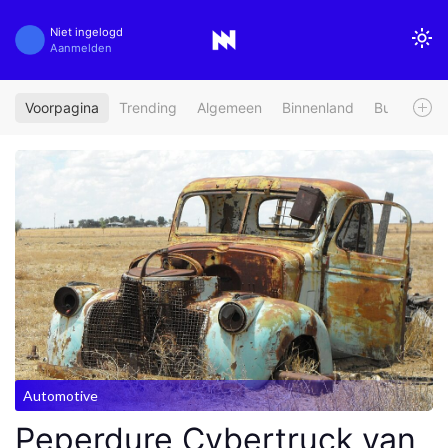
Niet ingelogd
Aanmelden
Voorpagina
Trending
Algemeen
Binnenland
Buitenland
Automotive
Peperdure Cybertruck van