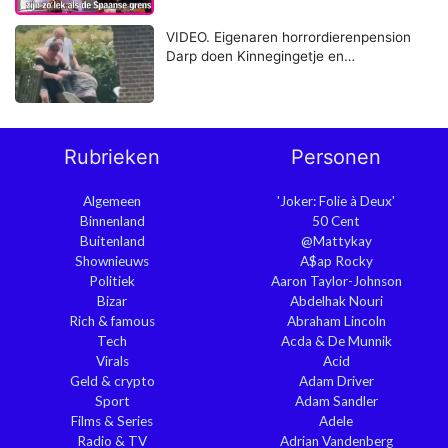
VIDEO. Eigenaren horrordierenpension
Darp doen Kinnegingetje en…
Rubrieken
Personen
Algemeen
'Joker: Folie à Deux'
Binnenland
50 Cent
Buitenland
@Mattykay
Shownieuws
A$ap Rocky
Politiek
Aaron Taylor-Johnson
Bizar
Abdelhak Nouri
Rich & famous
Abraham Lincoln
Tech
Acda & De Munnik
Virals
Acid
Geld & crypto
Adam Driver
Sport
Adam Sandler
Films & Series
Adele
Radio & TV
Adrian Vandenberg