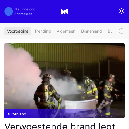
Niet ingelogd
Aanmelden
Voorpagina
Trending
Algemeen
Binnenland
Buitenland
Buitenland
Verwoestende brand legt