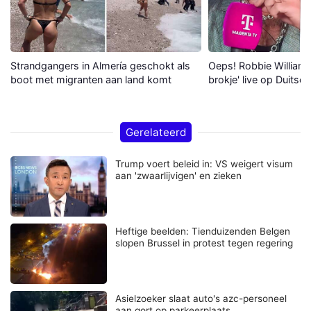
Strandgangers in Almería geschokt als
Oeps! Robbie Williams 
boot met migranten aan land komt
brokje' live op Duitse 
Gerelateerd
Trump voert beleid in: VS weigert visum
aan 'zwaarlijvigen' en zieken
Heftige beelden: Tienduizenden Belgen
slopen Brussel in protest tegen regering
Asielzoeker slaat auto's azc-personeel
aan gort op parkeerplaats