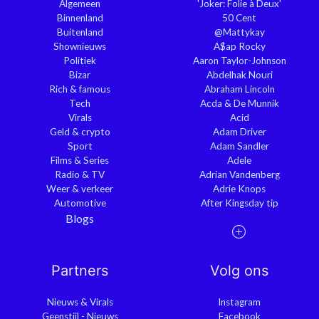
Algemeen
'Joker: Folie à Deux'
Binnenland
50 Cent
Buitenland
@Mattykay
Shownieuws
A$ap Rocky
Politiek
Aaron Taylor-Johnson
Bizar
Abdelhak Nouri
Rich & famous
Abraham Lincoln
Tech
Acda & De Munnik
Virals
Acid
Geld & crypto
Adam Driver
Sport
Adam Sandler
Films & Series
Adele
Radio & TV
Adrian Vandenberg
Weer & verkeer
Adrie Knops
Automotive
After Kingsday tip
Blogs
Partners
Volg ons
Nieuws & Virals
Instagram
Geenstijl - Nieuws
Facebook