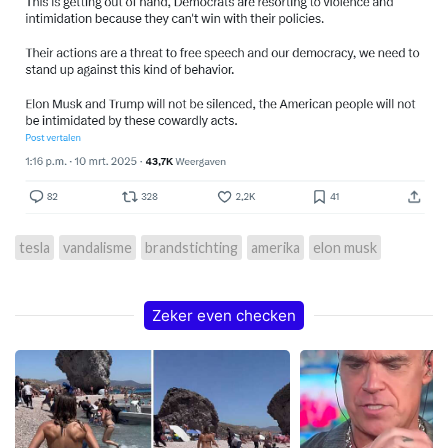
tesla
vandalisme
brandstichting
amerika
elon musk
Zeker even checken