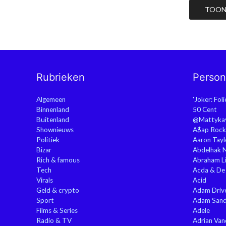
TOON 
Rubrieken
Perso
Algemeen
'Joker: Fol
Binnenland
50 Cent
Buitenland
@Mattyka
Shownieuws
A$ap Rock
Politiek
Aaron Tayl
Bizar
Abdelhak 
Rich & famous
Abraham Li
Tech
Acda & De
Virals
Acid
Geld & crypto
Adam Driv
Sport
Adam Sand
Films & Series
Adele
Radio & TV
Adrian Va