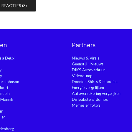
REACTIES (3)
nen
Partners
ie à Deux'
Nieuws & Virals
Geenstijl - Nieuws
y
DIKS Autoverhuur
y
Videodump
or-Johnson
Donnie - Shirts & Hoodies
Nouri
Energie vergelijken
ncoln
Autoverzekering vergelijken
 Munnik
De leukste gifdumps
Memes en foto's
er
ler
ndenberg