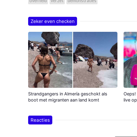
overheid
verzet
demonstraties
Zeker even checken
Strandgangers in Almería geschokt als
Oeps! 
boot met migranten aan land komt
live o
Reacties