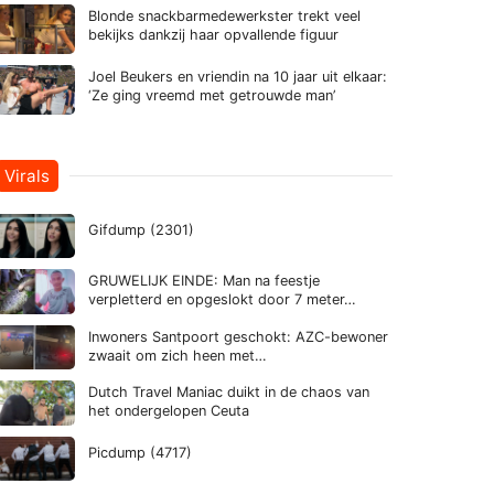
Blonde snackbarmedewerkster trekt veel
bekijks dankzij haar opvallende figuur
Joel Beukers en vriendin na 10 jaar uit elkaar:
‘Ze ging vreemd met getrouwde man’
Virals
Gifdump (2301)
GRUWELIJK EINDE: Man na feestje
verpletterd en opgeslokt door 7 meter…
Inwoners Santpoort geschokt: AZC-bewoner
zwaait om zich heen met…
Dutch Travel Maniac duikt in de chaos van
het ondergelopen Ceuta
Picdump (4717)