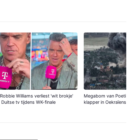
Robbie Williams verliest 'wit brokje'
Megabom van Poetin maak
p Duitse tv tijdens WK-finale
klapper in Oekraïense stad