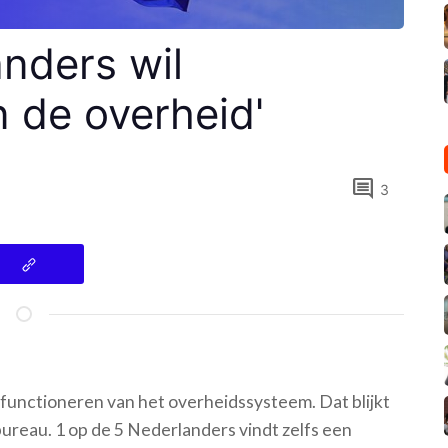
anders wil
 de overheid'
comment
3
 functioneren van het overheidssysteem. Dat blijkt
bureau. 1 op de 5 Nederlanders vindt zelfs een