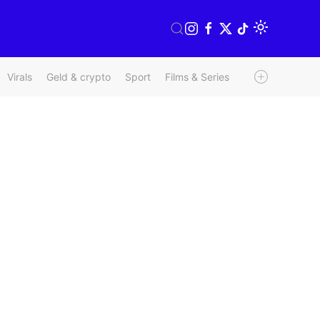
Virals
Geld & crypto
Sport
Films & Series
Radio & TV
We