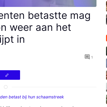
denten betastte mag
n weer aan het
jpt in
comment
1
rden betast bij hun schaamstreek