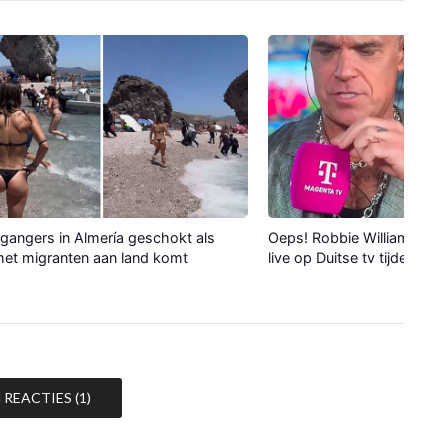
gangers in Almería geschokt als
Oeps! Robbie Williams verli
et migranten aan land komt
live op Duitse tv tijdens WK
REACTIES (1)