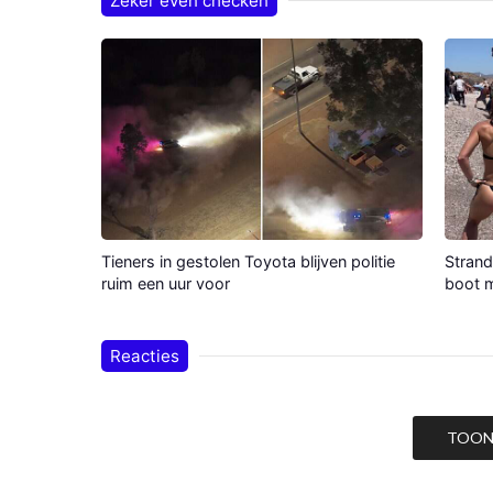
Zeker even checken
Tieners in gestolen Toyota blijven politie
Strand
ruim een uur voor
boot m
Reacties
TOON 