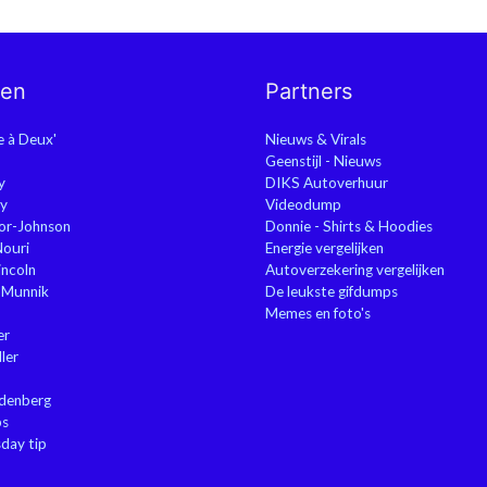
nen
Partners
ie à Deux'
Nieuws & Virals
Geenstijl - Nieuws
y
DIKS Autoverhuur
y
Videodump
or-Johnson
Donnie - Shirts & Hoodies
Nouri
Energie vergelijken
ncoln
Autoverzekering vergelijken
 Munnik
De leukste gifdumps
Memes en foto's
er
ler
ndenberg
ps
sday tip