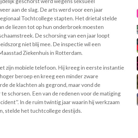
 tijdelijk geschorst werd wegens seksueel
er aan de slag. De arts werd voor een jaar
egionaal Tochtcollege stapten. Het drietal stelde
 van de liezen tot op hun onderbroek moesten
schaamstreek. De schorsing van een jaar loopt
eidszorg niet blij mee. De inspectie wil een
t Maasstad Ziekenhuis in Rotterdam.
 zijn mobiele telefoon. Hij kreeg in eerste instantie
n hoger beroep en kreeg een minder zware
rde de klachten als gegrond, maar vond de
r te schorsen. Een van de redenen voor de matiging
cident’’. In de ruim twintig jaar waarin hij werkzaam
n, stelde het tuchtcollege destijds.