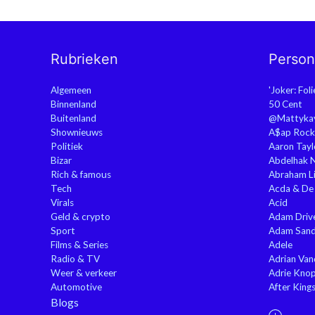
Rubrieken
Perso
Algemeen
'Joker: Fol
Binnenland
50 Cent
Buitenland
@Mattyka
Shownieuws
A$ap Rock
Politiek
Aaron Tayl
Bizar
Abdelhak 
Rich & famous
Abraham Li
Tech
Acda & De
Virals
Acid
Geld & crypto
Adam Driv
Sport
Adam Sand
Films & Series
Adele
Radio & TV
Adrian Va
Weer & verkeer
Adrie Kno
Automotive
After King
Blogs