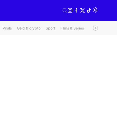
Virals
Geld & crypto
Sport
Films & Series
Radio & TV
We