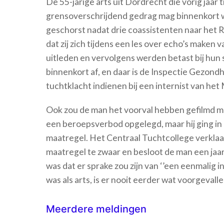
De 55-jarige arts uit Dordrecht die vorig jaar
grensoverschrijdend gedrag mag binnenkort we
geschorst nadat drie coassistenten naar het R
dat zij zich tijdens een les over echo’s maken
uitleden en vervolgens werden betast bij hun 
binnenkort af, en daar is de Inspectie Gezondh
tuchtklacht indienen bij een internist van he
Ook zou de man het voorval hebben gefilmd met
een beroepsverbod opgelegd, maar hij ging i
maatregel. Het Centraal Tuchtcollege verklaa
maatregel te zwaar en besloot de man een jaa
was dat er sprake zou zijn van ‘’een eenmalig in
was als arts, is er nooit eerder wat voorgevalle
Meerdere meldingen