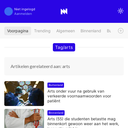
Niet ingelogd
Aanmelden
Voorpagina
Trending
Algemeen
Binnenland
Buitenland
Tag/arts
Artikelen gerelateerd aan: arts
Buitenland
Arts onder vuur na gebruik van
verkeerde voornaamwoorden voor
patiënt
Binnenland
Arts (55) die studenten betastte mag
binnenkort gewoon weer aan het werk,