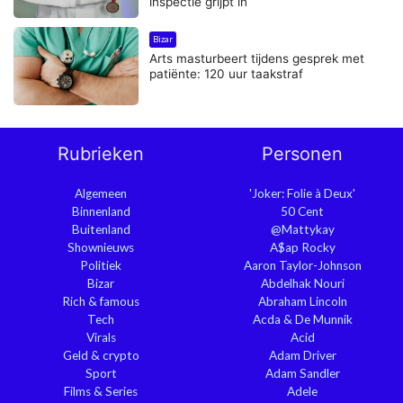
inspectie grijpt in
Bizar
Arts masturbeert tijdens gesprek met
patiënte: 120 uur taakstraf
Rubrieken
Personen
Algemeen
'Joker: Folie à Deux'
Binnenland
50 Cent
Buitenland
@Mattykay
Shownieuws
A$ap Rocky
Politiek
Aaron Taylor-Johnson
Bizar
Abdelhak Nouri
Rich & famous
Abraham Lincoln
Tech
Acda & De Munnik
Virals
Acid
Geld & crypto
Adam Driver
Sport
Adam Sandler
Films & Series
Adele