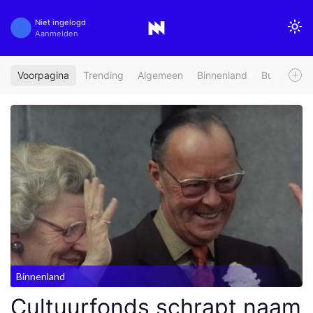
Niet ingelogd
Aanmelden
Voorpagina
Trending
Algemeen
Binnenland
Buitenland
Binnenland
Cultuurfonds schrapt naam