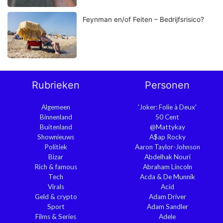
Feynman en/of Feiten – Bedrijfsrisico?
Rubrieken
Personen
Algemeen
'Joker: Folie à Deux'
Binnenland
50 Cent
Buitenland
@Mattykay
Shownieuws
A$ap Rocky
Politiek
Aaron Taylor-Johnson
Bizar
Abdelhak Nouri
Rich & famous
Abraham Lincoln
Tech
Acda & De Munnik
Virals
Acid
Geld & crypto
Adam Driver
Sport
Adam Sandler
Films & Series
Adele