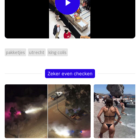
Play
Video
pakketjes
utrecht
king colis
Zeker even checken