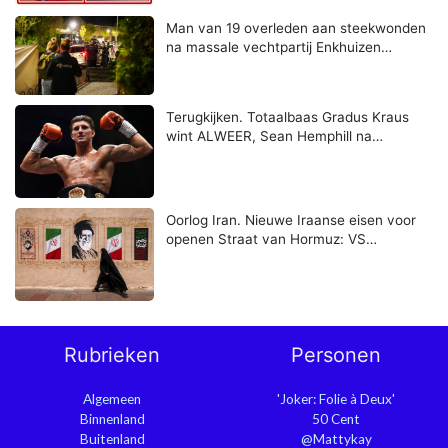
Man van 19 overleden aan steekwonden
na massale vechtpartij Enkhuizen…
Terugkijken. Totaalbaas Gradus Kraus
wint ALWEER, Sean Hemphill na…
Oorlog Iran. Nieuwe Iraanse eisen voor
openen Straat van Hormuz: VS…
Rubrieken
Personen
Algemeen
'Joker: Folie à Deux'
Binnenland
50 Cent
Buitenland
@Mattykay