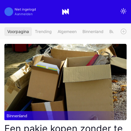
Niet ingelogd
Aanmelden
Voorpagina
Trending
Algemeen
Binnenland
Buitenland
Binnenland
Een pakje kopen zonder te