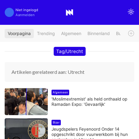
Niet ingelogd
Aanmelden
Voorpagina
Trending
Algemeen
Binnenland
Buitenland
Tag/Utrecht
Artikelen gerelateerd aan: Utrecht
Algemeen
'Moslimextremist' als held onthaald op
Ramadan Expo: 'Gevaarlijk'
Bizar
Jeugdspelers Feyenoord Onder 14
opgeschrikt door vuurwerkbom bij hun