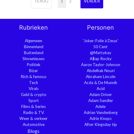
TERUG
1
2
VERDER
Rubrieken
Personen
Algemeen
'Joker: Folie à Deux'
Binnenland
50 Cent
Buitenland
@Mattykay
Shownieuws
A$ap Rocky
Politiek
Aaron Taylor-Johnson
Bizar
Abdelhak Nouri
Rich & famous
Abraham Lincoln
Tech
Acda & De Munnik
Virals
Acid
Geld & crypto
Adam Driver
Sport
Adam Sandler
Films & Series
Adele
Radio & TV
Adrian Vandenberg
Weer & verkeer
Adrie Knops
Automotive
After Kingsday tip
Blogs