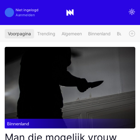
Niet ingelogd
Aanmelden
Voorpagina
Trending
Algemeen
Binnenland
Buitenland
Binnenland
Man die mogelijk vrouw