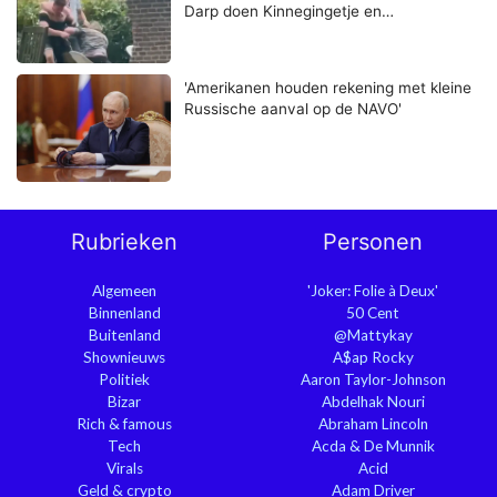
Darp doen Kinnegingetje en…
'Amerikanen houden rekening met kleine
Russische aanval op de NAVO'
Rubrieken
Personen
Algemeen
'Joker: Folie à Deux'
Binnenland
50 Cent
Buitenland
@Mattykay
Shownieuws
A$ap Rocky
Politiek
Aaron Taylor-Johnson
Bizar
Abdelhak Nouri
Rich & famous
Abraham Lincoln
Tech
Acda & De Munnik
Virals
Acid
Geld & crypto
Adam Driver