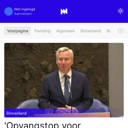
Niet ingelogd
Aanmelden
Voorpagina
Trending
Algemeen
Binnenland
Buitenland
Binnenland
'Opvangstop voor