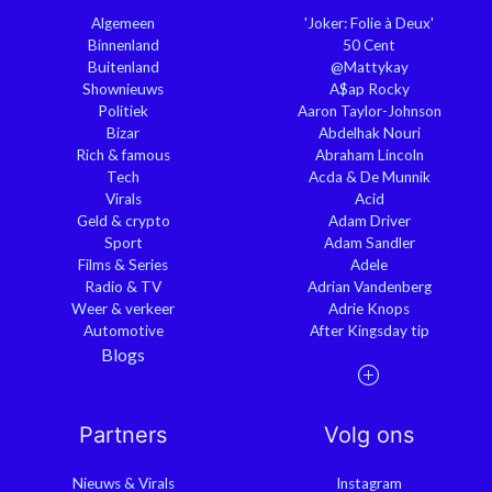
Algemeen
'Joker: Folie à Deux'
Binnenland
50 Cent
Buitenland
@Mattykay
Shownieuws
A$ap Rocky
Politiek
Aaron Taylor-Johnson
Bizar
Abdelhak Nouri
Rich & famous
Abraham Lincoln
Tech
Acda & De Munnik
Virals
Acid
Geld & crypto
Adam Driver
Sport
Adam Sandler
Films & Series
Adele
Radio & TV
Adrian Vandenberg
Weer & verkeer
Adrie Knops
Automotive
After Kingsday tip
Blogs
Partners
Volg ons
Nieuws & Virals
Instagram