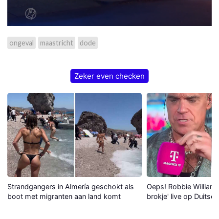
ongeval
maastricht
dode
Zeker even checken
Strandgangers in Almería geschokt als
Oeps! Robbie Williams 
boot met migranten aan land komt
brokje' live op Duitse 