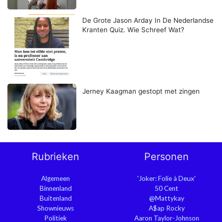
De Grote Jason Arday In De Nederlandse
Kranten Quiz. Wie Schreef Wat?
Jerney Kaagman gestopt met zingen
Rubrieken
Personen
Algemeen
'Joker: Folie à Deux'
Binnenland
50 Cent
Buitenland
@Mattykay
Shownieuws
A$ap Rocky
Politiek
Aaron Taylor-Johnson