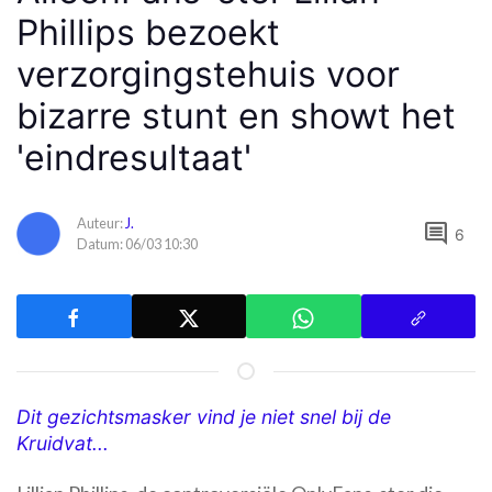
Phillips bezoekt
verzorgingstehuis voor
bizarre stunt en showt het
'eindresultaat'
Auteur:
J.
comment
6
Datum: 06/03 10:30
Dit gezichtsmasker vind je niet snel bij de
Kruidvat...