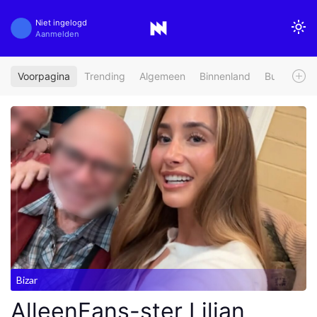
Niet ingelogd
Aanmelden
Voorpagina
Trending
Algemeen
Binnenland
Buitenland
Bizar
AlleenFans-ster Lilian