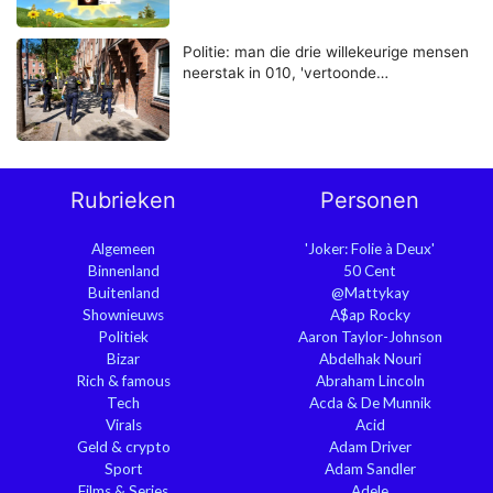
Politie: man die drie willekeurige mensen
neerstak in 010, 'vertoonde…
Rubrieken
Personen
Algemeen
'Joker: Folie à Deux'
Binnenland
50 Cent
Buitenland
@Mattykay
Shownieuws
A$ap Rocky
Politiek
Aaron Taylor-Johnson
Bizar
Abdelhak Nouri
Rich & famous
Abraham Lincoln
Tech
Acda & De Munnik
Virals
Acid
Geld & crypto
Adam Driver
Sport
Adam Sandler
Films & Series
Adele