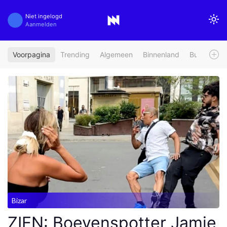
Niet ingelogd
Aanmelden
Voorpagina
Trending
Algemeen
Binnenland
Buitenland
Bizar
ZIEN: Boevenspotter Jamie