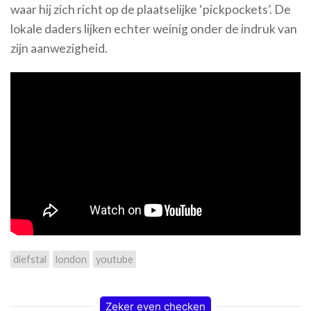
waar hij zich richt op de plaatselijke ‘pickpockets’. De
lokale daders lijken echter weinig onder de indruk van
zijn aanwezigheid.
diefstal
london
youtube
Zeker even checken