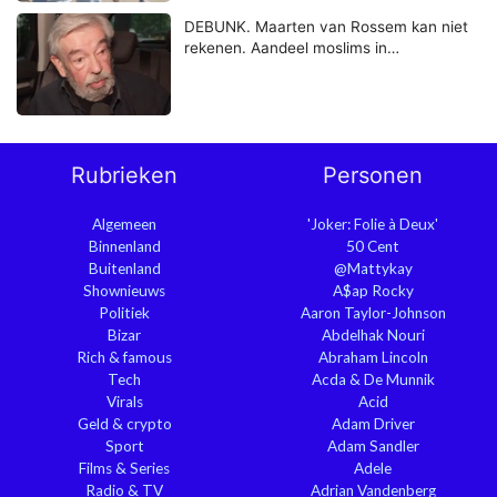
DEBUNK. Maarten van Rossem kan niet
rekenen. Aandeel moslims in…
Rubrieken
Personen
Algemeen
'Joker: Folie à Deux'
Binnenland
50 Cent
Buitenland
@Mattykay
Shownieuws
A$ap Rocky
Politiek
Aaron Taylor-Johnson
Bizar
Abdelhak Nouri
Rich & famous
Abraham Lincoln
Tech
Acda & De Munnik
Virals
Acid
Geld & crypto
Adam Driver
Sport
Adam Sandler
Films & Series
Adele
Radio & TV
Adrian Vandenberg