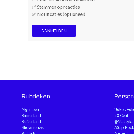
✅ Stemmen op reacties
✅ Notificaties (optioneel)
AANMELDEN
Rubrieken
Perso
Algemeen
'Joker: Fol
Binnenland
50 Cent
Buitenland
@Mattyka
Shownieuws
A$ap Rock
Politiek
Aaron Tayl