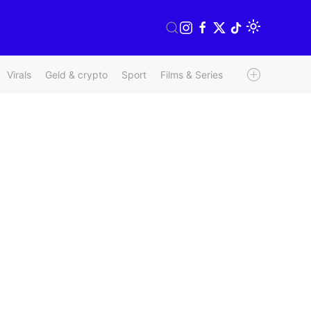
Virals
Geld & crypto
Sport
Films & Series
Radio & TV
We