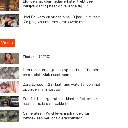
Blonde snackbarmedewerkster trekt veel
bekijks dankzij haar opvallende figuur
Joel Beukers en vriendin na 10 jaar uit elkaar:
‘Ze ging vreemd met getrouwde man’
Virals
Picdump (4720)
Drone achtervolgt man op markt in Cherson
en ontploft vlak naast hem
Zara Larsson (28) laat fans watertanden met
optreden in minuscuul…
PostNL-bezorger steekt klant in Rotterdam
neer na ruzie over pakketje
Camerateam PowNews mishandeld bij
bezoek aan berucht dierenpension