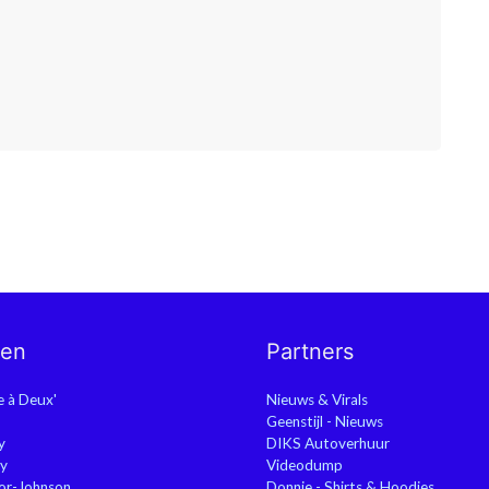
nen
Partners
ie à Deux'
Nieuws & Virals
Geenstijl - Nieuws
y
DIKS Autoverhuur
y
Videodump
or-Johnson
Donnie - Shirts & Hoodies