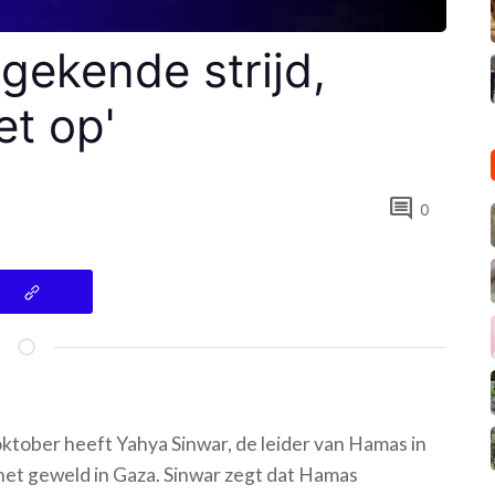
gekende strijd,
t op'
comment
0
 oktober heeft Yahya Sinwar, de leider van Hamas in
het geweld in Gaza. Sinwar zegt dat Hamas