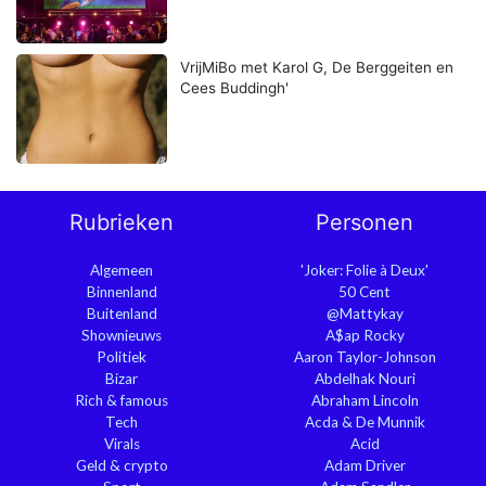
VrijMiBo met Karol G, De Berggeiten en
Cees Buddingh'
Rubrieken
Personen
Algemeen
'Joker: Folie à Deux'
Binnenland
50 Cent
Buitenland
@Mattykay
Shownieuws
A$ap Rocky
Politiek
Aaron Taylor-Johnson
Bizar
Abdelhak Nouri
Rich & famous
Abraham Lincoln
Tech
Acda & De Munnik
Virals
Acid
Geld & crypto
Adam Driver