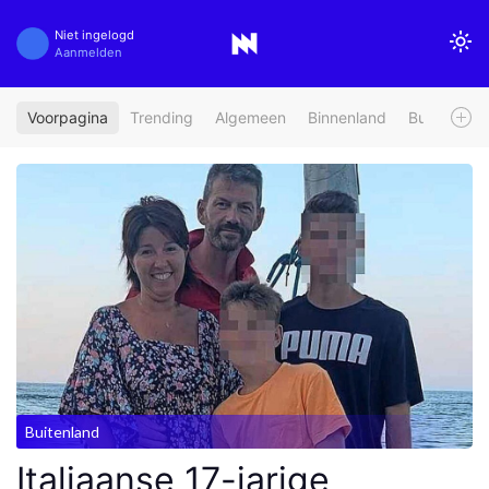
Niet ingelogd
Aanmelden
Voorpagina
Trending
Algemeen
Binnenland
Buitenland
Buitenland
Italiaanse 17-jarige