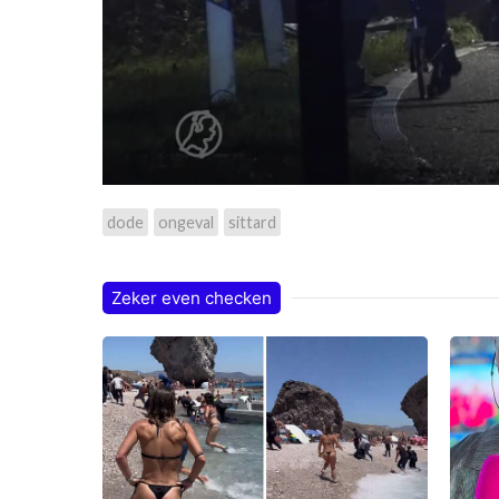
dode
ongeval
sittard
Zeker even checken