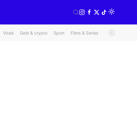
Virals
Geld & crypto
Sport
Films & Series
Radio & TV
We