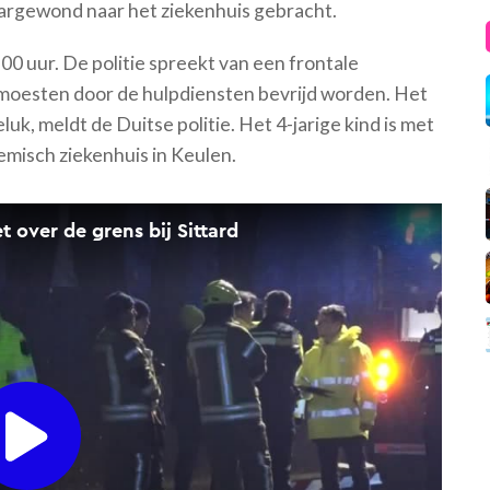
waargewond naar het ziekenhuis gebracht.
0 uur. De politie spreekt van een frontale
 moesten door de hulpdiensten bevrijd worden. Het
luk, meldt de Duitse politie. Het 4-jarige kind is met
misch ziekenhuis in Keulen.