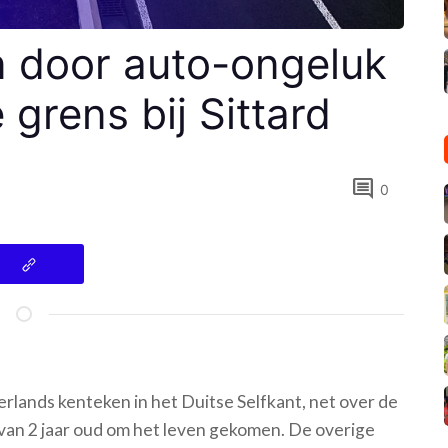
n door auto-ongeluk
 grens bij Sittard
comment
0
erlands kenteken in het Duitse Selfkant, net over de
nd van 2 jaar oud om het leven gekomen. De overige