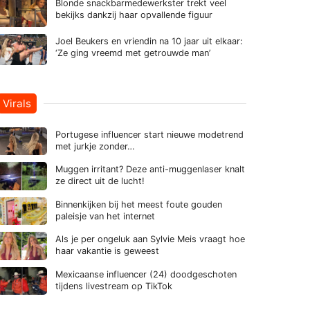
Blonde snackbarmedewerkster trekt veel
bekijks dankzij haar opvallende figuur
Joel Beukers en vriendin na 10 jaar uit elkaar:
‘Ze ging vreemd met getrouwde man’
Virals
Portugese influencer start nieuwe modetrend
met jurkje zonder…
Muggen irritant? Deze anti-muggenlaser knalt
ze direct uit de lucht!
Binnenkijken bij het meest foute gouden
paleisje van het internet
Als je per ongeluk aan Sylvie Meis vraagt hoe
haar vakantie is geweest
Mexicaanse influencer (24) doodgeschoten
tijdens livestream op TikTok