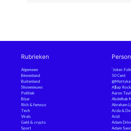
Rubrieken
Perso
Algemeen
'Joker: Fol
Binnenland
50 Cent
Buitenland
@Mattyka
Shownieuws
A$ap Rock
Politiek
Aaron Tayl
Bizar
Abdelhak 
Rich & famous
Abraham Li
Tech
Acda & De
Virals
Acid
Geld & crypto
Adam Driv
Sport
Adam Sand