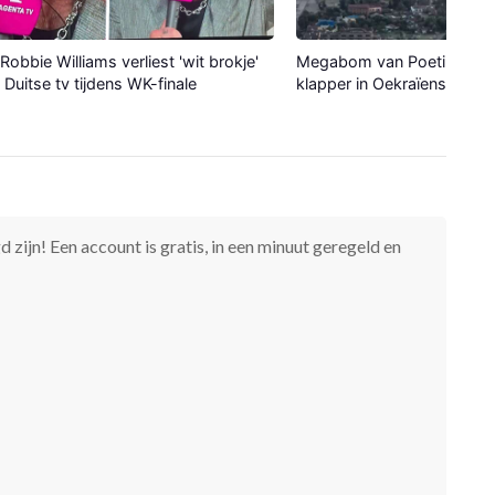
Robbie Williams verliest 'wit brokje'
Megabom van Poetin maak
p Duitse tv tijdens WK-finale
klapper in Oekraïense stad
 zijn! Een account is gratis, in een minuut geregeld en