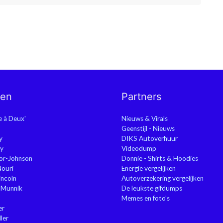
nen
Partners
ie à Deux'
Nieuws & Virals
Geenstijl - Nieuws
y
DIKS Autoverhuur
y
Videodump
or-Johnson
Donnie - Shirts & Hoodies
Nouri
Energie vergelijken
ncoln
Autoverzekering vergelijken
 Munnik
De leukste gifdumps
Memes en foto's
er
ler