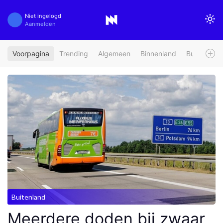
Niet ingelogd
Aanmelden
Voorpagina
Trending
Algemeen
Binnenland
Buitenland
Buitenland
Meerdere doden bij zwaar