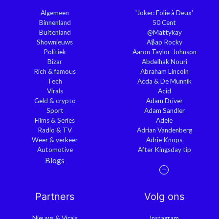
Algemeen
'Joker: Folie à Deux'
Binnenland
50 Cent
Buitenland
@Mattykay
Shownieuws
A$ap Rocky
Politiek
Aaron Taylor-Johnson
Bizar
Abdelhak Nouri
Rich & famous
Abraham Lincoln
Tech
Acda & De Munnik
Virals
Acid
Geld & crypto
Adam Driver
Sport
Adam Sandler
Films & Series
Adele
Radio & TV
Adrian Vandenberg
Weer & verkeer
Adrie Knops
Automotive
After Kingsday tip
Blogs
Partners
Volg ons
Nieuws & Virals
Instagram