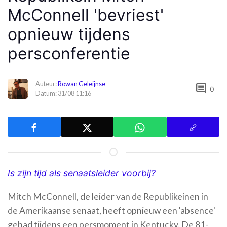
McConnell 'bevriest'
opnieuw tijdens
persconferentie
Auteur:
Rowan Geleijnse
comment
0
Datum: 31/08 11:16
Is zijn tijd als senaatsleider voorbij?
Mitch McConnell, de leider van de Republikeinen in
de Amerikaanse senaat, heeft opnieuw een 'absence'
gehad tijdens een persmoment in Kentucky. De 81-