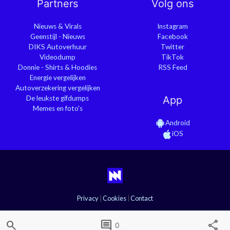
Partners
Volg ons
Nieuws & Virals
Instagram
Geenstijl - Nieuws
Facebook
DIKS Autoverhuur
Twitter
Videodump
TikTok
Donnie - Shirts & Hoodies
RSS Feed
Energie vergelijken
Autoverzekering vergelijken
De leukste gifdumps
App
Memes en foto's
Android
iOS
Privacy
|
Cookies
|
Contact
search
comment
share
0