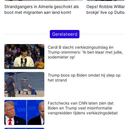
Strandgangers in Almería geschokt als
Oeps! Robbie Williams 
boot met migranten aan land komt
brokje' live op Duitse 
Gerelateerd
Cardi B slacht verkiezingsuitslag én
Trump-stemmers: ‘Ik ben klaar met jullie,
sodemieter op’
Trump boos op Biden omdat hij sliep op
het strand
Factchecks van CNN laten zien dat
Biden en Trump veel misinformatie
verspreidden tijdens verkiezingsdebat