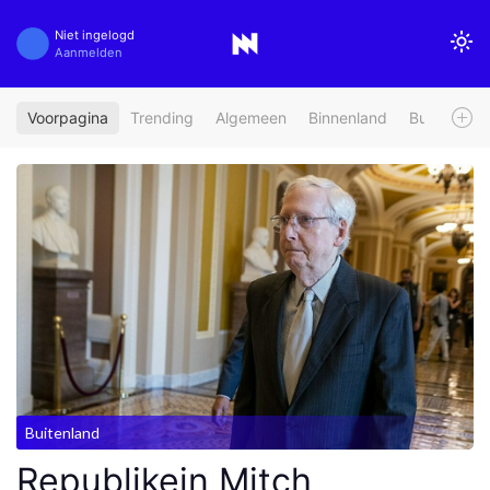
Niet ingelogd
Aanmelden
Voorpagina
Trending
Algemeen
Binnenland
Buitenland
Buitenland
Republikein Mitch