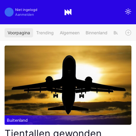
Niet ingelogd
Aanmelden
Voorpagina
Trending
Algemeen
Binnenland
Buitenland
Buitenland
Tientallen gewonden