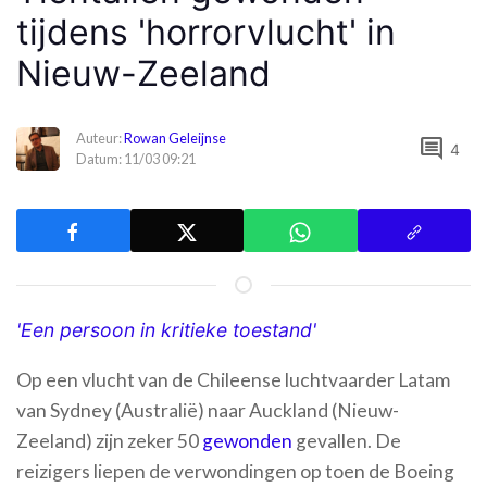
tijdens 'horrorvlucht' in
Nieuw-Zeeland
Auteur:
Rowan Geleijnse
comment
4
Datum: 11/03 09:21
'Een persoon in kritieke toestand'
Op een vlucht van de Chileense luchtvaarder Latam
van Sydney (Australië) naar Auckland (Nieuw-
Zeeland) zijn zeker 50
gewonden
gevallen. De
reizigers liepen de verwondingen op toen de Boeing