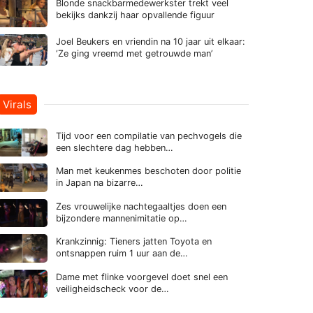
Blonde snackbarmedewerkster trekt veel
bekijks dankzij haar opvallende figuur
Joel Beukers en vriendin na 10 jaar uit elkaar:
‘Ze ging vreemd met getrouwde man’
Virals
Tijd voor een compilatie van pechvogels die
een slechtere dag hebben…
Man met keukenmes beschoten door politie
in Japan na bizarre…
Zes vrouwelijke nachtegaaltjes doen een
bijzondere mannenimitatie op…
Krankzinnig: Tieners jatten Toyota en
ontsnappen ruim 1 uur aan de…
Dame met flinke voorgevel doet snel een
veiligheidscheck voor de…