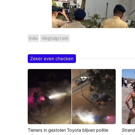
india
vliegtuigcrash
Zeker even checken
Tieners in gestolen Toyota blijven politie
Strand