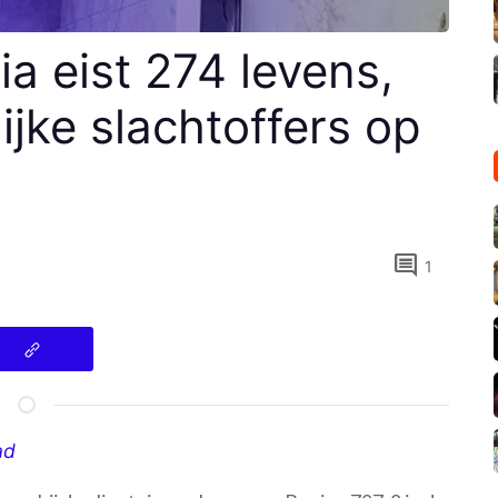
ia eist 274 levens,
jke slachtoffers op
comment
1
ad