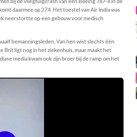
n bij de vliegtuigcrash van een Boeing 787-8 in de
komt daarmee op 274. Het toestel van Air India was
ek neerstortte op een gebouw voor medisch
waalf bemanningsleden. Van hen wist slechts één
 Brit ligt nog in het ziekenhuis, maar maakt het
diase media kwam ook zijn broer bij de ramp om het