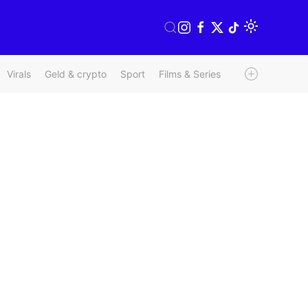
Virals
Geld & crypto
Sport
Films & Series
Radio & TV
We