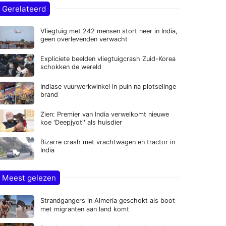
Gerelateerd
Vliegtuig met 242 mensen stort neer in India,
geen overlevenden verwacht
Expliciete beelden vliegtuigcrash Zuid-Korea
schokken de wereld
Indiase vuurwerkwinkel in puin na plotselinge
brand
Zien: Premier van India verwelkomt nieuwe
koe 'Deepjyoti' als huisdier
Bizarre crash met vrachtwagen en tractor in
India
Meest gelezen
Strandgangers in Almería geschokt als boot
met migranten aan land komt