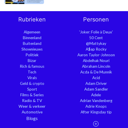
Rubrieken
Personen
Algemeen
'Joker: Folie à Deux'
Binnenland
50 Cent
Buitenland
@Mattykay
Shownieuws
A$ap Rocky
Politiek
Aaron Taylor-Johnson
Bizar
Abdelhak Nouri
Rich & famous
Abraham Lincoln
Tech
Acda & De Munnik
Virals
Acid
Geld & crypto
Adam Driver
Sport
Adam Sandler
Films & Series
Adele
Radio & TV
Adrian Vandenberg
Weer & verkeer
Adrie Knops
Automotive
After Kingsday tip
Blogs