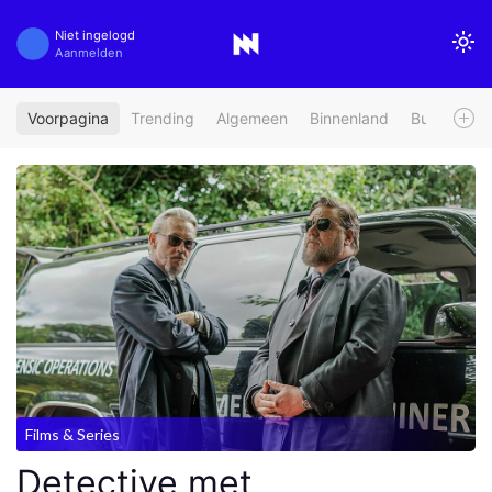
Niet ingelogd
Aanmelden
Voorpagina
Trending
Algemeen
Binnenland
Buitenland
Films & Series
Detective met