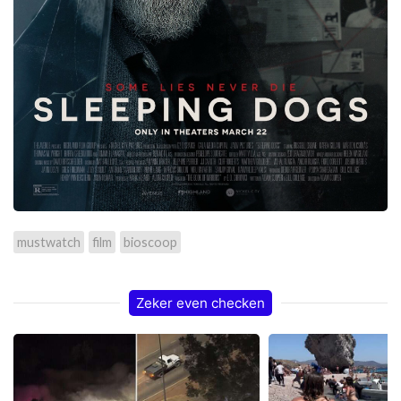
mustwatch
film
bioscoop
Zeker even checken