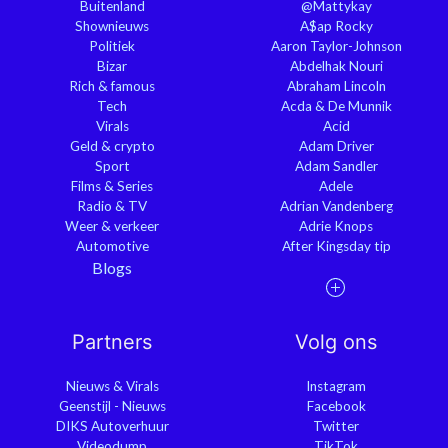
Buitenland
@Mattykay
Shownieuws
A$ap Rocky
Politiek
Aaron Taylor-Johnson
Bizar
Abdelhak Nouri
Rich & famous
Abraham Lincoln
Tech
Acda & De Munnik
Virals
Acid
Geld & crypto
Adam Driver
Sport
Adam Sandler
Films & Series
Adele
Radio & TV
Adrian Vandenberg
Weer & verkeer
Adrie Knops
Automotive
After Kingsday tip
Blogs
Partners
Volg ons
Nieuws & Virals
Instagram
Geenstijl - Nieuws
Facebook
DIKS Autoverhuur
Twitter
Videodump
TikTok