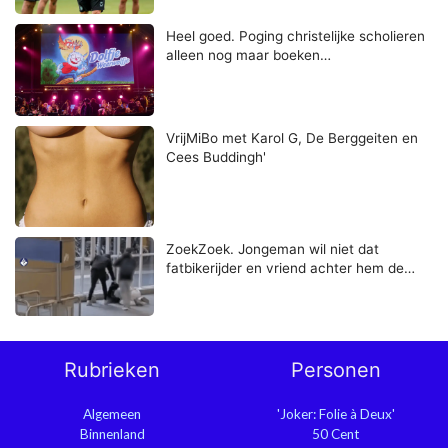
Heel goed. Poging christelijke scholieren
alleen nog maar boeken…
VrijMiBo met Karol G, De Berggeiten en
Cees Buddingh'
ZoekZoek. Jongeman wil niet dat
fatbikerijder en vriend achter hem de…
Rubrieken
Personen
Algemeen
'Joker: Folie à Deux'
Binnenland
50 Cent