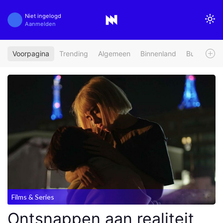
Niet ingelogd
Aanmelden
Voorpagina
Trending
Algemeen
Binnenland
Buitenland
Films & Series
Ontsnappen aan realiteit