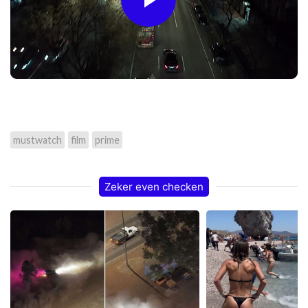
Play
Video
mustwatch
film
prime
Zeker even checken