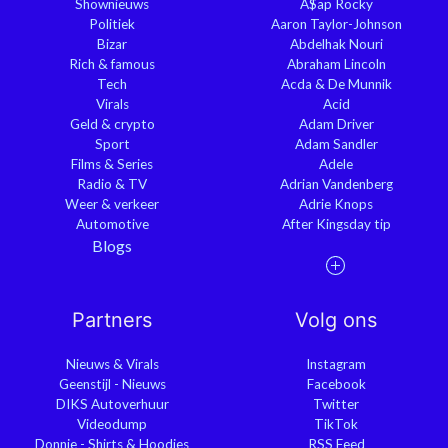
Shownieuws
A$ap Rocky
Politiek
Aaron Taylor-Johnson
Bizar
Abdelhak Nouri
Rich & famous
Abraham Lincoln
Tech
Acda & De Munnik
Virals
Acid
Geld & crypto
Adam Driver
Sport
Adam Sandler
Films & Series
Adele
Radio & TV
Adrian Vandenberg
Weer & verkeer
Adrie Knops
Automotive
After Kingsday tip
Blogs
Partners
Volg ons
Nieuws & Virals
Instagram
Geenstijl - Nieuws
Facebook
DIKS Autoverhuur
Twitter
Videodump
TikTok
Donnie - Shirts & Hoodies
RSS Feed