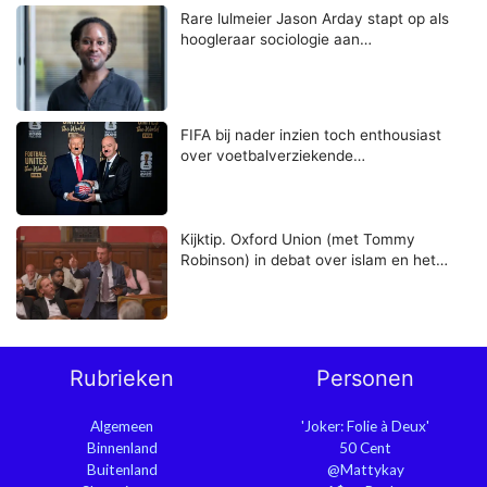
Rare lulmeier Jason Arday stapt op als
hoogleraar sociologie aan…
FIFA bij nader inzien toch enthousiast
over voetbalverziekende…
Kijktip. Oxford Union (met Tommy
Robinson) in debat over islam en het…
Rubrieken
Personen
Algemeen
'Joker: Folie à Deux'
Binnenland
50 Cent
Buitenland
@Mattykay