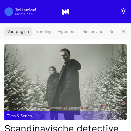
Niet ingelogd
Aanmelden
Voorpagina
Trending
Algemeen
Binnenland
Buitenland
Films & Series
Scandinavische detective