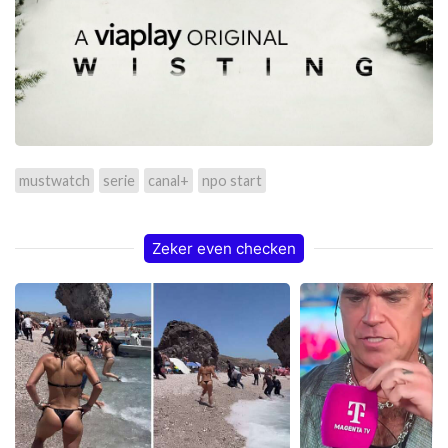
mustwatch
serie
canal+
npo start
Zeker even checken