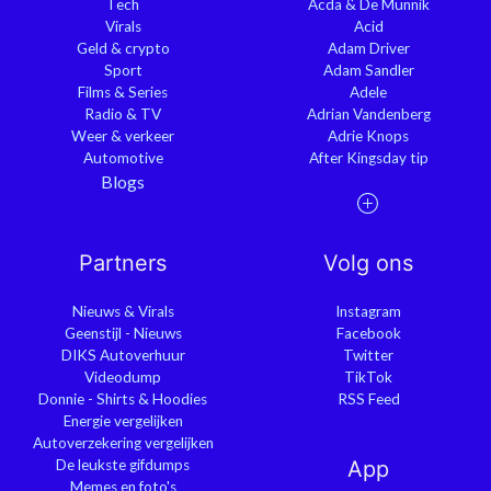
Tech
Acda & De Munnik
Virals
Acid
Geld & crypto
Adam Driver
Sport
Adam Sandler
Films & Series
Adele
Radio & TV
Adrian Vandenberg
Weer & verkeer
Adrie Knops
Automotive
After Kingsday tip
Blogs
Partners
Volg ons
Nieuws & Virals
Instagram
Geenstijl - Nieuws
Facebook
DIKS Autoverhuur
Twitter
Videodump
TikTok
Donnie - Shirts & Hoodies
RSS Feed
Energie vergelijken
Autoverzekering vergelijken
De leukste gifdumps
App
Memes en foto's