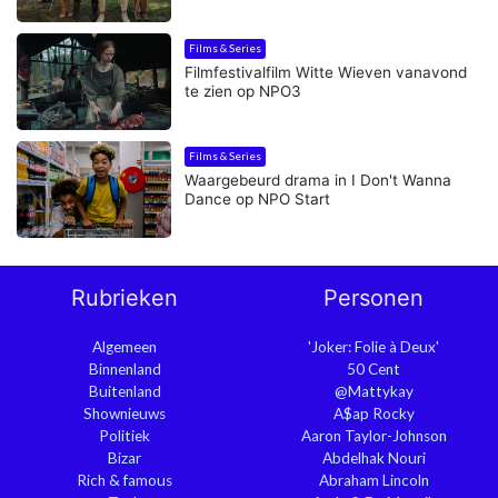
Films & Series
Filmfestivalfilm Witte Wieven vanavond
te zien op NPO3
Films & Series
Waargebeurd drama in I Don't Wanna
Dance op NPO Start
Rubrieken
Personen
Algemeen
'Joker: Folie à Deux'
Binnenland
50 Cent
Buitenland
@Mattykay
Shownieuws
A$ap Rocky
Politiek
Aaron Taylor-Johnson
Bizar
Abdelhak Nouri
Rich & famous
Abraham Lincoln