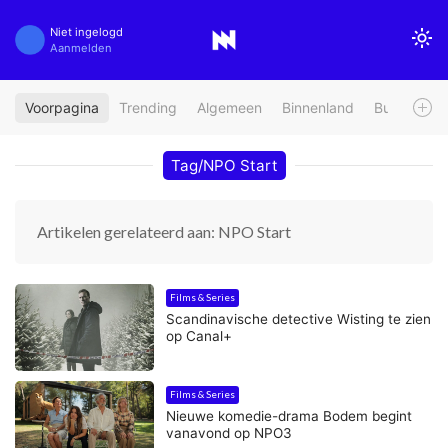
Niet ingelogd
Aanmelden
Voorpagina
Trending
Algemeen
Binnenland
Buitenland
Tag/NPO Start
Artikelen gerelateerd aan: NPO Start
Films & Series
Scandinavische detective Wisting te zien
op Canal+
Films & Series
Nieuwe komedie-drama Bodem begint
vanavond op NPO3