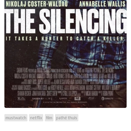
mustwatch
netflix
film
pathé thuis