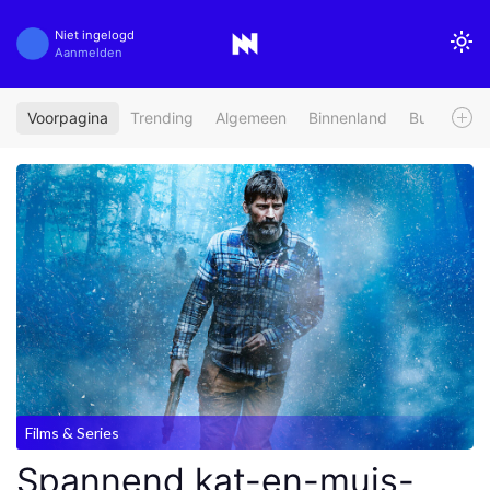
Niet ingelogd
Aanmelden
Voorpagina
Trending
Algemeen
Binnenland
Buitenland
Films & Series
Spannend kat-en-muis-