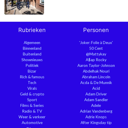
Rubrieken
Personen
Algemeen
'Joker: Folie à Deux'
Binnenland
50 Cent
Buitenland
@Mattykay
Shownieuws
A$ap Rocky
Politiek
Aaron Taylor-Johnson
Bizar
Abdelhak Nouri
Rich & famous
Abraham Lincoln
Tech
Acda & De Munnik
Virals
Acid
Geld & crypto
Adam Driver
Sport
Adam Sandler
Films & Series
Adele
Radio & TV
Adrian Vandenberg
Weer & verkeer
Adrie Knops
Automotive
After Kingsday tip