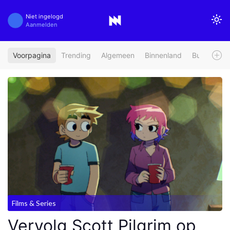
Niet ingelogd
Aanmelden
Voorpagina
Trending
Algemeen
Binnenland
Buitenland
Films & Series
Vervolg Scott Pilgrim op