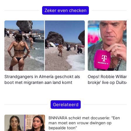
Zeker even checken
Strandgangers in Almería geschokt als
Oeps! Robbie Williams 
boot met migranten aan land komt
brokje' live op Duitse 
Gerelateerd
BNNVARA schokt met docuserie: "Een
man moet een vrouw dwingen op
bepaalde toon"