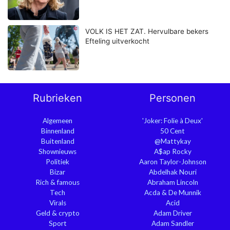
VOLK IS HET ZAT. Hervulbare bekers
Efteling uitverkocht
Rubrieken
Personen
Algemeen
'Joker: Folie à Deux'
Binnenland
50 Cent
Buitenland
@Mattykay
Shownieuws
A$ap Rocky
Politiek
Aaron Taylor-Johnson
Bizar
Abdelhak Nouri
Rich & famous
Abraham Lincoln
Tech
Acda & De Munnik
Virals
Acid
Geld & crypto
Adam Driver
Sport
Adam Sandler