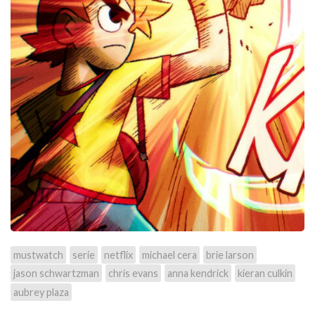
mustwatch
serie
netflix
michael cera
brie larson
jason schwartzman
chris evans
anna kendrick
kieran culkin
aubrey plaza