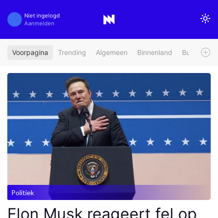
Niet ingelogd
Aanmelden
Voorpagina
Trending
Algemeen
Binnenland
Buitenland
Politiek
Elon Musk reageert fel op