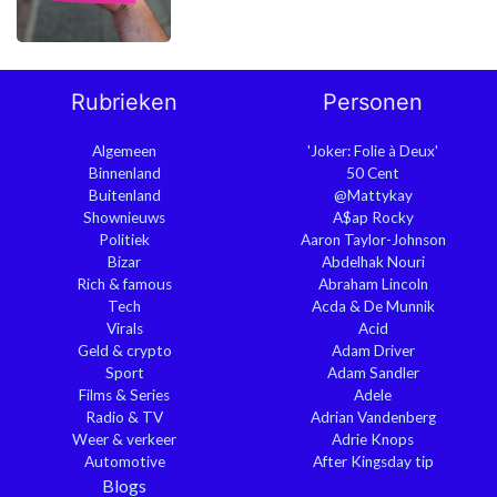
Rubrieken
Personen
Algemeen
'Joker: Folie à Deux'
Binnenland
50 Cent
Buitenland
@Mattykay
Shownieuws
A$ap Rocky
Politiek
Aaron Taylor-Johnson
Bizar
Abdelhak Nouri
Rich & famous
Abraham Lincoln
Tech
Acda & De Munnik
Virals
Acid
Geld & crypto
Adam Driver
Sport
Adam Sandler
Films & Series
Adele
Radio & TV
Adrian Vandenberg
Weer & verkeer
Adrie Knops
Automotive
After Kingsday tip
Blogs