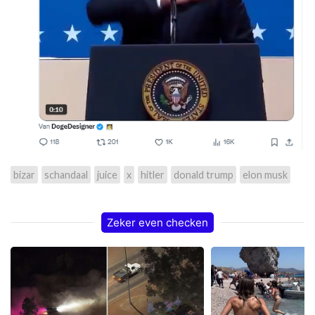
bizar
schandaal
juice
x
hitler
donald trump
elon musk
Zeker even checken