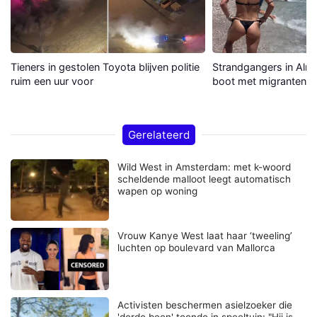
Tieners in gestolen Toyota blijven politie
Strandgangers in Alme
ruim een uur voor
boot met migranten a
Gerelateerd
Wild West in Amsterdam: met k-woord
scheldende malloot leegt automatisch
wapen op woning
Vrouw Kanye West laat haar ‘tweeling’
luchten op boulevard van Mallorca
Activisten beschermen asielzoeker die
'derde been' toonde in speeltuin: "Hij is