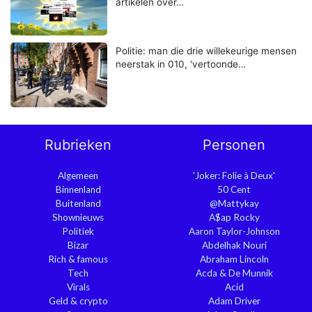
artikelen over…
Politie: man die drie willekeurige mensen
neerstak in 010, 'vertoonde…
Rubrieken
Personen
Algemeen
'Joker: Folie à Deux'
Binnenland
50 Cent
Buitenland
@Mattykay
Shownieuws
A$ap Rocky
Politiek
Aaron Taylor-Johnson
Bizar
Abdelhak Nouri
Rich & famous
Abraham Lincoln
Tech
Acda & De Munnik
Virals
Acid
Geld & crypto
Adam Driver