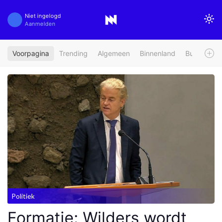
Niet ingelogd
Aanmelden
Voorpagina
Trending
Algemeen
Binnenland
Buitenland
Politiek
Formatie: Wilders wordt