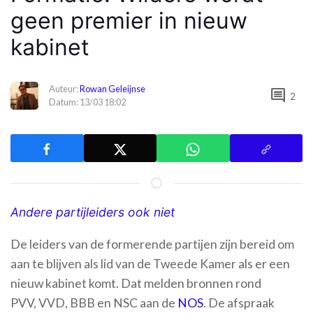
geen premier in nieuw
kabinet
Auteur:
Rowan Geleijnse
comment
2
Datum: 13/03 18:02
Andere partijleiders ook niet
De leiders van de formerende partijen zijn bereid om
aan te blijven als lid van de Tweede Kamer als er een
nieuw kabinet komt. Dat melden bronnen rond
PVV, VVD, BBB en NSC aan de
NOS
. De afspraak