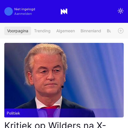
Niet ingelogd
Aanmelden
Voorpagina
Trending
Algemeen
Binnenland
Buitenland
Politiek
Kritiek op Wilders na X-