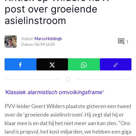
post over groeiende
asielinstroom
Auteur:
Marco Hiddingh
comment
1
Datum: 06/04 16:00
'Klassiek alarmistisch omvolkingsframe'
PVV-leider Geert Wilders plaatste gisteren een tweet
over de 'groeiende asielinstroom'. Hij zegt dat hij er
klaar mee is en dat hij het niet meer aan kan zien. "Ons
land is propvol, het kost miljarden, we hebben een giga