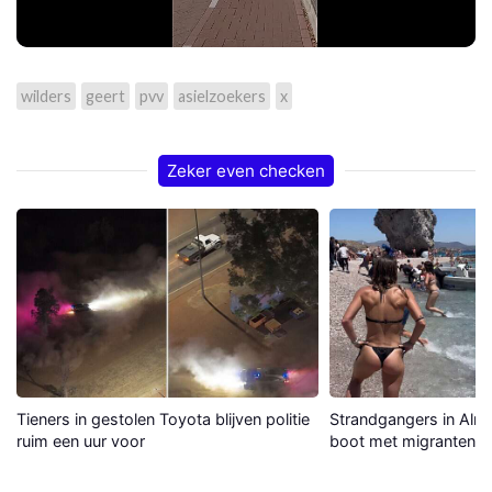
wilders
geert
pvv
asielzoekers
x
Zeker even checken
Tieners in gestolen Toyota blijven politie
Strandgangers in Alme
ruim een uur voor
boot met migranten a