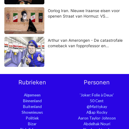
Oorlog Iran. Nieuwe Iraanse eisen voor
openen Straat van Hormuz: VS…
Arthur van Amerongen - De catastrofale
comeback van fopprofessor en…
Rubrieken
Personen
Algemeen
'Joker: Folie à Deux'
Binnenland
50 Cent
Buitenland
@Mattykay
Shownieuws
A$ap Rocky
Politiek
Aaron Taylor-Johnson
Bizar
Abdelhak Nouri