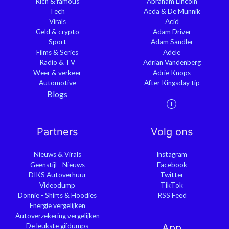
Rich & famous
Abraham Lincoln
Tech
Acda & De Munnik
Virals
Acid
Geld & crypto
Adam Driver
Sport
Adam Sandler
Films & Series
Adele
Radio & TV
Adrian Vandenberg
Weer & verkeer
Adrie Knops
Automotive
After Kingsday tip
Blogs
Partners
Volg ons
Nieuws & Virals
Instagram
Geenstijl - Nieuws
Facebook
DIKS Autoverhuur
Twitter
Videodump
TikTok
Donnie - Shirts & Hoodies
RSS Feed
Energie vergelijken
Autoverzekering vergelijken
De leukste gifdumps
App