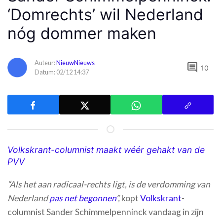
‘Domrechts’ wil Nederland
nóg dommer maken
Auteur:
NieuwNieuws
comment
10
Datum: 02/12 14:37
Volkskrant-columnist maakt wéér gehakt van de
PVV
“Als het aan radicaal-rechts ligt, is de verdomming van
Nederland
pas net begonnen
”,
kopt
Volkskrant
-
columnist Sander Schimmelpenninck vandaag in zijn