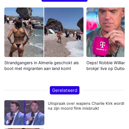
Strandgangers in Almería geschokt als
Oeps! Robbie Williams 
boot met migranten aan land komt
brokje' live op Duitse 
Gerelateerd
Uitspraak over wapens Charlie Kirk wordt
na zijn moord flink misbruikt