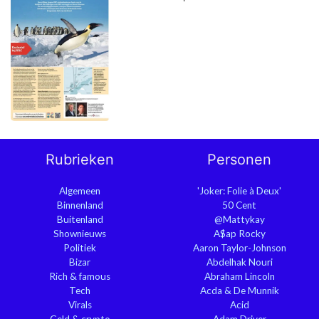
Rubrieken
Personen
Algemeen
'Joker: Folie à Deux'
Binnenland
50 Cent
Buitenland
@Mattykay
Shownieuws
A$ap Rocky
Politiek
Aaron Taylor-Johnson
Bizar
Abdelhak Nouri
Rich & famous
Abraham Lincoln
Tech
Acda & De Munnik
Virals
Acid
Geld & crypto
Adam Driver