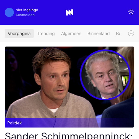
Niet ingelogd
Aanmelden
Voorpagina
Trending
Algemeen
Binnenland
Buitenland
Politiek
Sander Schimmelpenninck: