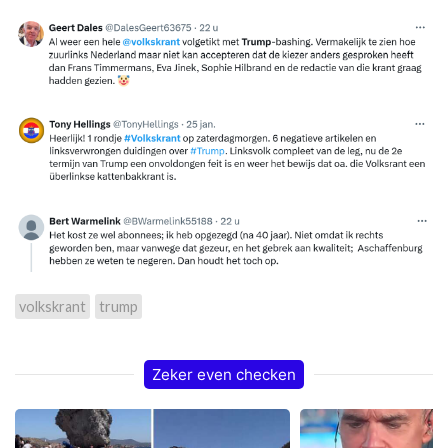
volkskrant
trump
Zeker even checken