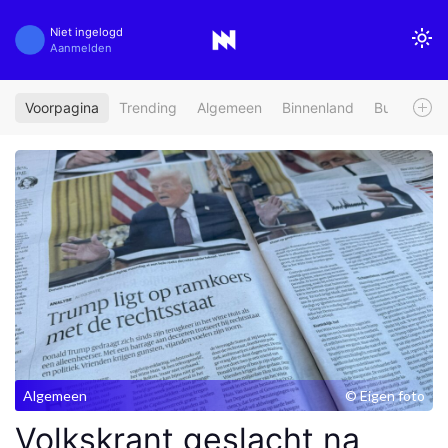
Niet ingelogd
Aanmelden
Voorpagina
Trending
Algemeen
Binnenland
Buitenland
Algemeen
© Eigen foto
Volkskrant geslacht na