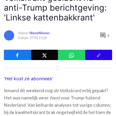
anti-Trump berichtgeving:
'Linkse kattenbakkrant'
Auteur:
NieuwNieuws
comment
5
Datum: 27/01 15:26
'Het kost ze abonnees'
Iemand dit weekend nog
de Volkskrant
erbij gepakt?
Het was namelijk weer
feest
voor Trump-hatend
Nederland. Van keiharde analyses tot vurige columns;
bij de kwaliteitskrant brak ongetwijfeld de hel toen de