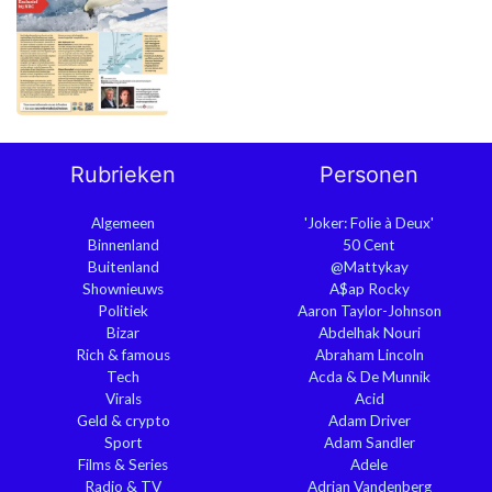
Rubrieken
Personen
Algemeen
'Joker: Folie à Deux'
Binnenland
50 Cent
Buitenland
@Mattykay
Shownieuws
A$ap Rocky
Politiek
Aaron Taylor-Johnson
Bizar
Abdelhak Nouri
Rich & famous
Abraham Lincoln
Tech
Acda & De Munnik
Virals
Acid
Geld & crypto
Adam Driver
Sport
Adam Sandler
Films & Series
Adele
Radio & TV
Adrian Vandenberg