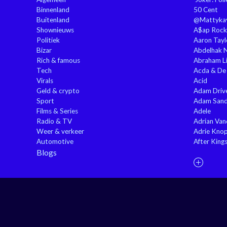
Binnenland
50 Cent
Buitenland
@Mattyka
Shownieuws
A$ap Rock
Politiek
Aaron Tayl
Bizar
Abdelhak 
Rich & famous
Abraham Li
Tech
Acda & De
Virals
Acid
Geld & crypto
Adam Driv
Sport
Adam Sand
Films & Series
Adele
Radio & TV
Adrian Va
Weer & verkeer
Adrie Kno
Automotive
After King
Blogs