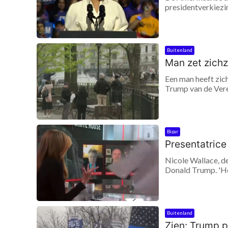
presidentverkiezi
Buitenland
Man zet zichz
Een man heeft zic
Trump van de Vere
Bizar
Presentatrice
Nicole Wallace, d
Donald Trump. 'Het
Buitenland
Zien: Trump 