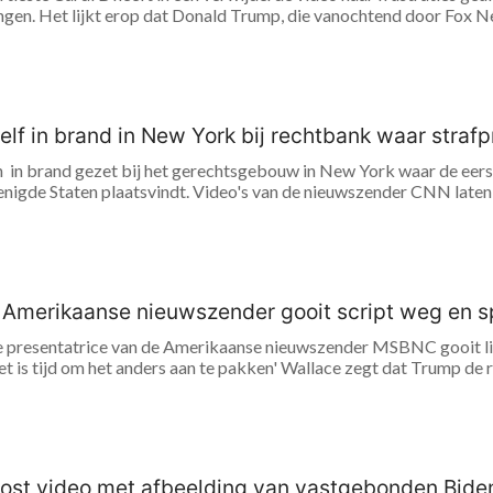
ngen. Het lijkt erop dat Donald Trump, die vanochtend door Fox Ne
elf in brand in New York bij rechtbank waar straf
h in brand gezet bij het gerechtsgebouw in New York waar de eer
nigde Staten plaatsvindt. Video's van de nieuwszender CNN laten
 Amerikaanse nieuwszender gooit script weg en s
e presentatrice van de Amerikaanse nieuwszender MSBNC gooit live 
 is tijd om het anders aan te pakken' Wallace zegt dat Trump de r
post video met afbeelding van vastgebonden Bide