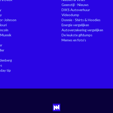
Geenstijl - Nieuws
y
DIKS Autoverhuur
y
Videodump
or-Johnson
Donnie - Shirts & Hoodies
Nouri
Energie vergelijken
ncoln
Autoverzekering vergelijken
 Munnik
De leukste gifdumps
Memes en foto's
er
ler
ndenberg
ps
sday tip