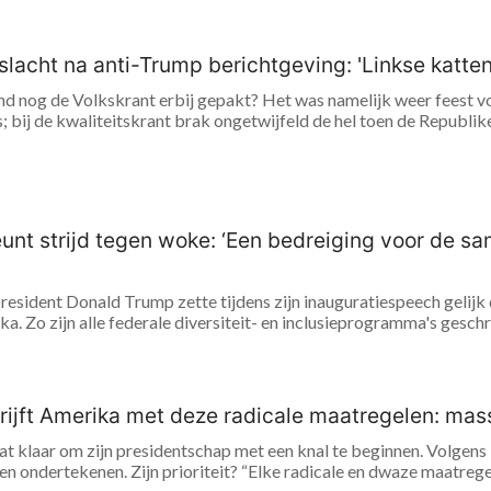
slacht na anti-Trump berichtgeving: 'Linkse katte
d nog de Volkskrant erbij gepakt? Het was namelijk weer feest 
; bij de kwaliteitskrant brak ongetwijfeld de hel toen de Republike
unt strijd tegen woke: ‘Een bedreiging voor de sa
’
sident Donald Trump zette tijdens zijn inauguratiespeech gelijk d
ka. Zo zijn alle federale diversiteit- en inclusieprogramma's geschr
ijft Amerika met deze radicale maatregelen: mas
 klaar om zijn presidentschap met een knal te beginnen. Volgens in
n ondertekenen. Zijn prioriteit? “Elke radicale en dwaze maatregel