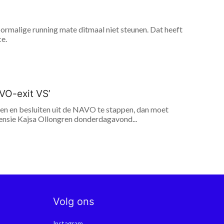
ormalige running mate ditmaal niet steunen. Dat heeft
ce.
VO-exit VS’
n en besluiten uit de NAVO te stappen, dan moet
ensie Kajsa Ollongren donderdagavond...
Volg ons
Instagram