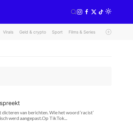
Virals
Geld & crypto
Sport
Films & Series
Radio & TV
We
nspreekt
dicteren van berichten. Wie het woord ‘racist’
tisch werd aangepast.Op TikTok...