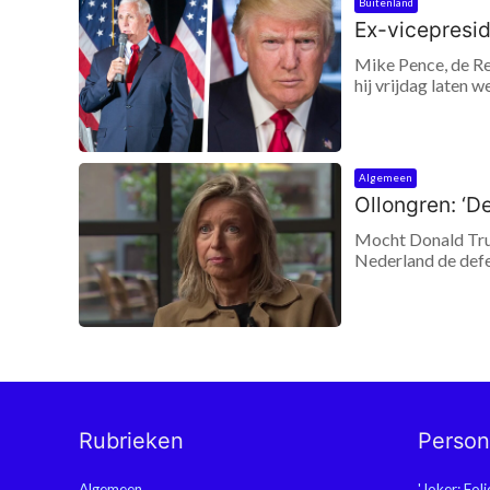
Buitenland
Ex-vicepresi
Mike Pence, de Re
hij vrijdag laten w
Algemeen
Ollongren: ‘D
Mocht Donald Trum
Nederland de defe
Rubrieken
Perso
Algemeen
'Joker: Fol