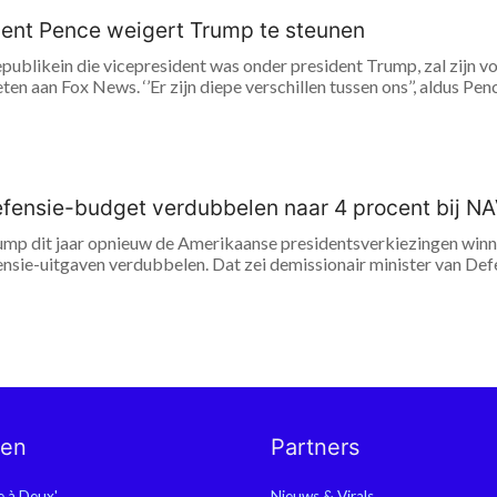
dent Pence weigert Trump te steunen
publikein die vicepresident was onder president Trump, zal zijn vo
eten aan Fox News. ‘’Er zijn diepe verschillen tussen ons’’, aldus Pen
efensie-budget verdubbelen naar 4 procent bij NA
p dit jaar opnieuw de Amerikaanse presidentsverkiezingen winne
nsie-uitgaven verdubbelen. Dat zei demissionair minister van Def
nen
Partners
ie à Deux'
Nieuws & Virals