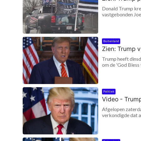
Donald Trump kreeg
vastgebonden Joe 
Buitenland
Zien: Trump v
Trump heeft dinsda
om de 'God Bless t
Politiek
Video - Trump
Afgelopen zaterdag
verkondigde dat al