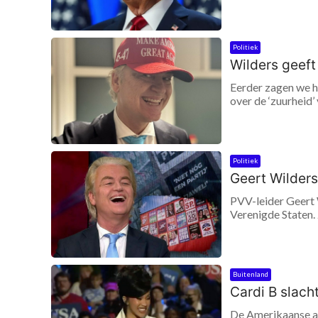
Politiek
Wilders geeft 
Eerder zagen we h
over de ‘zuurheid’
Politiek
Geert Wilders
PVV-leider Geert 
Verenigde Staten. 
Buitenland
Cardi B slach
De Amerikaanse art