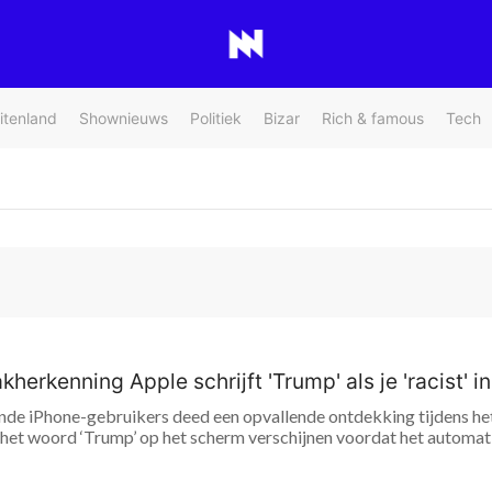
itenland
Shownieuws
Politiek
Bizar
Rich & famous
Tech
herkenning Apple schrijft 'Trump' als je 'racist' i
nde iPhone-gebruikers deed een opvallende ontdekking tijdens het 
t het woord ‘Trump’ op het scherm verschijnen voordat het automa