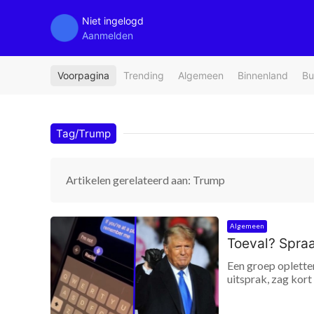
Niet ingelogd
Aanmelden
Voorpagina
Trending
Algemeen
Binnenland
Bu
Tag/Trump
Artikelen gerelateerd aan: Trump
Algemeen
Toeval? Spraak
Een groep oplette
uitsprak, zag kor