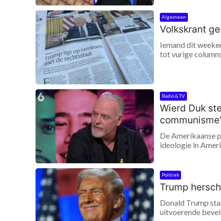
Algemeen
Volkskrant ge
Iemand dit weeken
tot vurige columns
Radio & TV
Wierd Duk ste
communisme
De Amerikaanse pre
ideologie in Ameri
Politiek
Trump herschr
Donald Trump staat
uitvoerende bevele