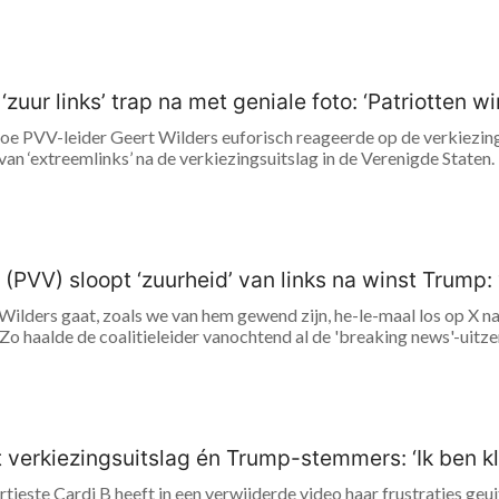
‘zuur links’ trap na met geniale foto: ‘Patriotten w
oe PVV-leider Geert Wilders euforisch reageerde op de verkiezin
 van ‘extreemlinks’ na de verkiezingsuitslag in de Verenigde Staten. 
 (PVV) sloopt ‘zuurheid’ van links na winst Trump:
Wilders gaat, zoals we van hem gewend zijn, he-le-maal los op X n
Zo haalde de coalitieleider vanochtend al de 'breaking news'-uitzen
t verkiezingsuitslag én Trump-stemmers: ‘Ik ben kl
ieste Cardi B heeft in een verwijderde video haar frustraties geu