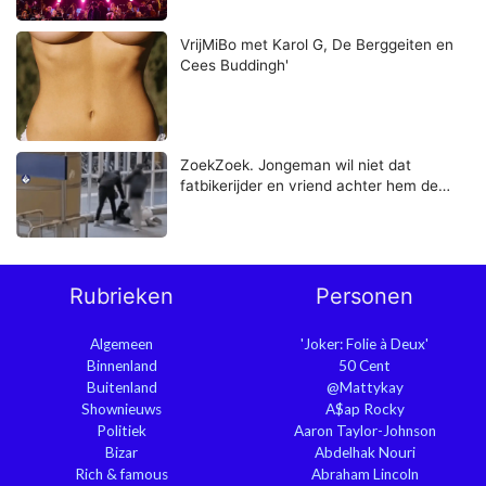
VrijMiBo met Karol G, De Berggeiten en
Cees Buddingh'
ZoekZoek. Jongeman wil niet dat
fatbikerijder en vriend achter hem de…
Rubrieken
Personen
Algemeen
'Joker: Folie à Deux'
Binnenland
50 Cent
Buitenland
@Mattykay
Shownieuws
A$ap Rocky
Politiek
Aaron Taylor-Johnson
Bizar
Abdelhak Nouri
Rich & famous
Abraham Lincoln