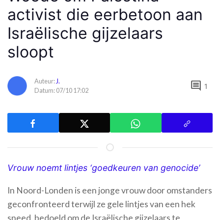
activist die eerbetoon aan
Israëlische gijzelaars
sloopt
Auteur:
J.
comment
1
Datum: 07/10 17:02
Vrouw noemt lintjes ‘goedkeuren van genocide’
In Noord-Londen is een jonge vrouw door omstanders
geconfronteerd terwijl ze gele lintjes van een hek
sneed, bedoeld om de Israëlische gijzelaars te