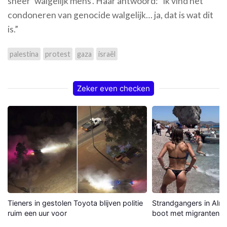
sneer ‘walgelijk mens’. Haar antwoord: “Ik vind het
condoneren van genocide walgelijk… ja, dat is wat dit
is.”
palestina
protest
gaza
israël
Zeker even checken
Tieners in gestolen Toyota blijven politie
Strandgangers in Alme
ruim een uur voor
boot met migranten a