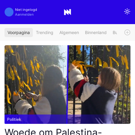
Niet ingelogd
Aanmelden
Voorpagina
Trending
Algemeen
Binnenland
Buitenland
Politiek
Woede om Palestina-