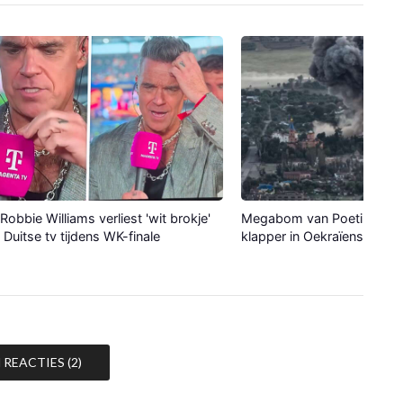
Robbie Williams verliest 'wit brokje'
Megabom van Poetin maak
p Duitse tv tijdens WK-finale
klapper in Oekraïense stad
REACTIES (2)