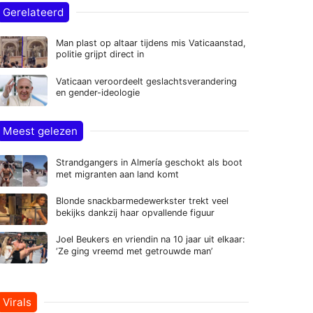
Gerelateerd
Man plast op altaar tijdens mis Vaticaanstad,
politie grijpt direct in
Vaticaan veroordeelt geslachtsverandering
en gender-ideologie
Meest gelezen
Strandgangers in Almería geschokt als boot
met migranten aan land komt
Blonde snackbarmedewerkster trekt veel
bekijks dankzij haar opvallende figuur
Joel Beukers en vriendin na 10 jaar uit elkaar:
‘Ze ging vreemd met getrouwde man’
Virals