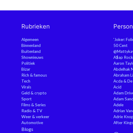
Rubrieken
Perso
Algemeen
'Joker: Fol
Binnenland
50 Cent
Buitenland
@Mattyka
Shownieuws
A$ap Rock
Politiek
Aaron Tayl
Bizar
Abdelhak 
Rich & famous
Abraham Li
Tech
Acda & De
Virals
Acid
Geld & crypto
Adam Driv
Sport
Adam Sand
Films & Series
Adele
Radio & TV
Adrian Va
Weer & verkeer
Adrie Kno
Automotive
After King
Blogs