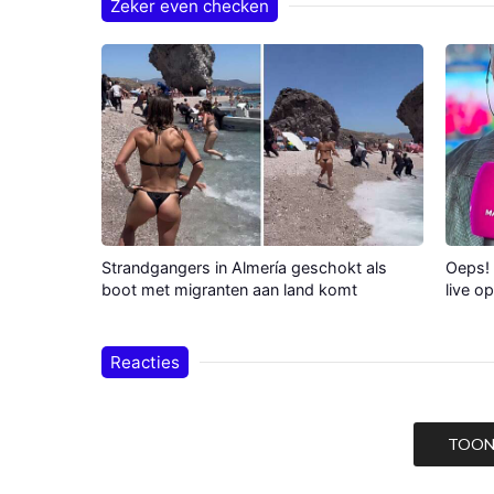
Zeker even checken
Strandgangers in Almería geschokt als
Oeps! 
boot met migranten aan land komt
live o
Reacties
TOON 