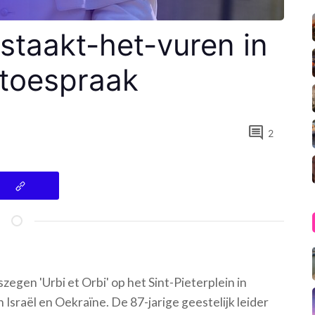
 staakt-het-vuren in
stoespraak
comment
2
aszegen 'Urbi et Orbi' op het Sint-Pieterplein in
 Israël en Oekraïne. De 87-jarige geestelijk leider