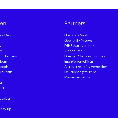
nen
Partners
ie à Deux'
Nieuws & Virals
Geenstijl - Nieuws
y
DIKS Autoverhuur
y
Videodump
or-Johnson
Donnie - Shirts & Hoodies
Nouri
Energie vergelijken
ncoln
Autoverzekering vergelijken
 Munnik
De leukste gifdumps
Memes en foto's
er
ler
ndenberg
ps
sday tip