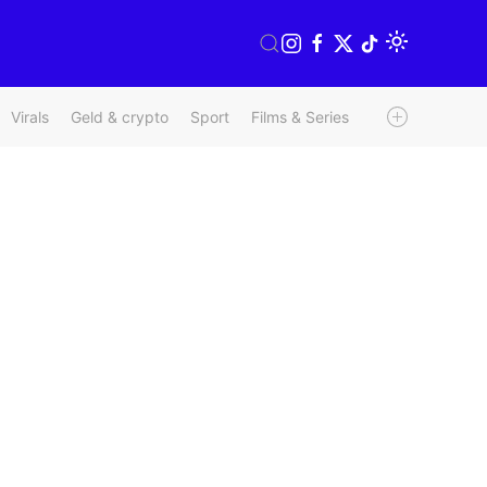
Virals
Geld & crypto
Sport
Films & Series
Radio & TV
We