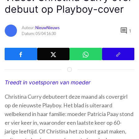
debuut op Playboy-cover
Auteur:
NieuwNieuws
comment
1
Datum: 05/04 16:30
Treedt in voetsporen van moeder
Christina Curry debuteert deze maand als covergirl
op de nieuwste Playboy. Het blad is uiteraard
welbekend in haar familie: moeder Patricia Paay stond
er vier keer in, waaronder een laatste keer op 60-
jarige leeftijd. Of Christina het zo bont gaat maken,