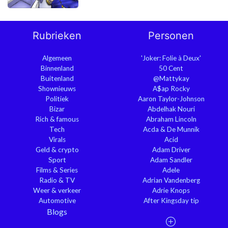
Rubrieken
Personen
Algemeen
'Joker: Folie à Deux'
Binnenland
50 Cent
Buitenland
@Mattykay
Shownieuws
A$ap Rocky
Politiek
Aaron Taylor-Johnson
Bizar
Abdelhak Nouri
Rich & famous
Abraham Lincoln
Tech
Acda & De Munnik
Virals
Acid
Geld & crypto
Adam Driver
Sport
Adam Sandler
Films & Series
Adele
Radio & TV
Adrian Vandenberg
Weer & verkeer
Adrie Knops
Automotive
After Kingsday tip
Blogs