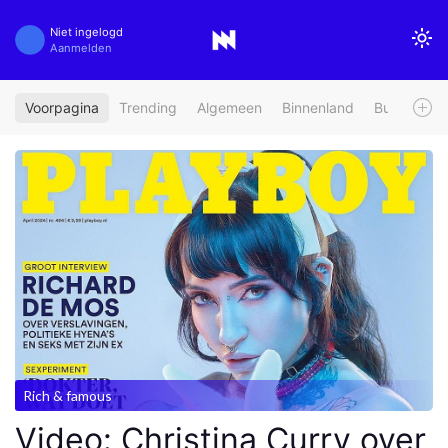
Niet ingelogd
Aanmelden
Voorpagina
Trending
Algemeen
Binnenland
Buitenland
Rich & famous
Video: Christina Curry over