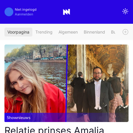
Niet ingelogd
Aanmelden
Voorpagina
Trending
Algemeen
Binnenland
Buitenland
Shownieuws
Relatie prinses Amalia