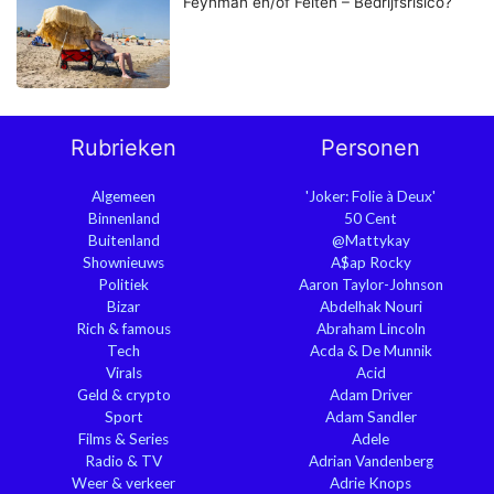
Feynman en/of Feiten – Bedrijfsrisico?
Rubrieken
Personen
Algemeen
'Joker: Folie à Deux'
Binnenland
50 Cent
Buitenland
@Mattykay
Shownieuws
A$ap Rocky
Politiek
Aaron Taylor-Johnson
Bizar
Abdelhak Nouri
Rich & famous
Abraham Lincoln
Tech
Acda & De Munnik
Virals
Acid
Geld & crypto
Adam Driver
Sport
Adam Sandler
Films & Series
Adele
Radio & TV
Adrian Vandenberg
Weer & verkeer
Adrie Knops