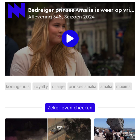
koningshuis
royalty
oranje
prinses amalia
amalia
máxima
Zeker even checken