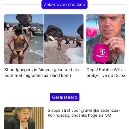
Zeker even checken
Strandgangers in Almería geschokt als
Oeps! Robbie Williams 
boot met migranten aan land komt
brokje' live op Duitse 
Gerelateerd
Slappe straf voor gruwelijke zedenzaak
Koningsdag, ondanks hoge eis OM