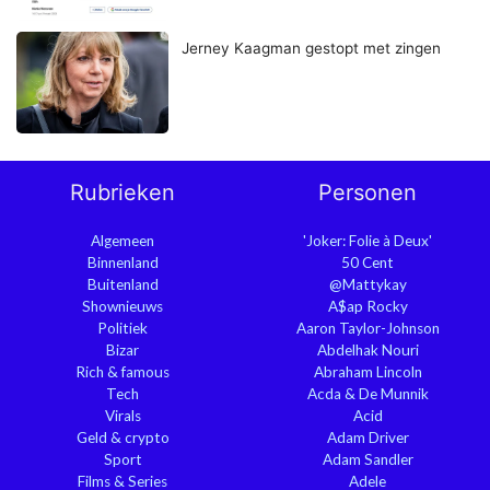
Jerney Kaagman gestopt met zingen
Rubrieken
Personen
Algemeen
'Joker: Folie à Deux'
Binnenland
50 Cent
Buitenland
@Mattykay
Shownieuws
A$ap Rocky
Politiek
Aaron Taylor-Johnson
Bizar
Abdelhak Nouri
Rich & famous
Abraham Lincoln
Tech
Acda & De Munnik
Virals
Acid
Geld & crypto
Adam Driver
Sport
Adam Sandler
Films & Series
Adele