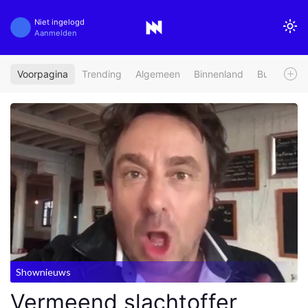
Niet ingelogd
Aanmelden
Voorpagina
Trending
Algemeen
Binnenland
Buitenland
Shownieuws
Vermeend slachtoffer