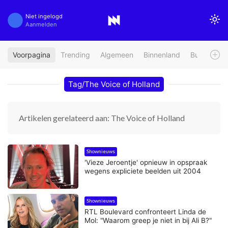
Niet ingelogd
Aanmelden
Voorpagina
Trending
Algemeen
Binnenland
Buitenland
Tag/The Voice of Holland
Artikelen gerelateerd aan: The Voice of Holland
Shownieuws
'Vieze Jeroentje' opnieuw in opspraak
wegens expliciete beelden uit 2004
Shownieuws
RTL Boulevard confronteert Linda de
Mol: "Waarom greep je niet in bij Ali B?"