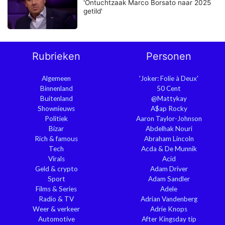
'Ontuchtzaak Marco Borsato naar 2025
getild'
Rubrieken
Personen
Algemeen
'Joker: Folie à Deux'
Binnenland
50 Cent
Buitenland
@Mattykay
Shownieuws
A$ap Rocky
Politiek
Aaron Taylor-Johnson
Bizar
Abdelhak Nouri
Rich & famous
Abraham Lincoln
Tech
Acda & De Munnik
Virals
Acid
Geld & crypto
Adam Driver
Sport
Adam Sandler
Films & Series
Adele
Radio & TV
Adrian Vandenberg
Weer & verkeer
Adrie Knops
Automotive
After Kingsday tip