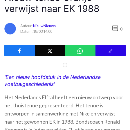
verwijst naar EK 1988
Auteur:
NieuwNieuws
comment
0
Datum: 18/03 14:00
'Een nieuw hoofdstuk in de Nederlandse
voetbalgeschiedenis'
Het Nederlands Elftal heeft een nieuw ontwerp voor
het thuistenue gepresenteerd. Het tenue is
ontworpen in samenwerking met Nike en verwijst
naar het gewonnen EK in 1988. Bondscoach Ronald
Koeman is in ieder geval fan. "Het is een eer om met