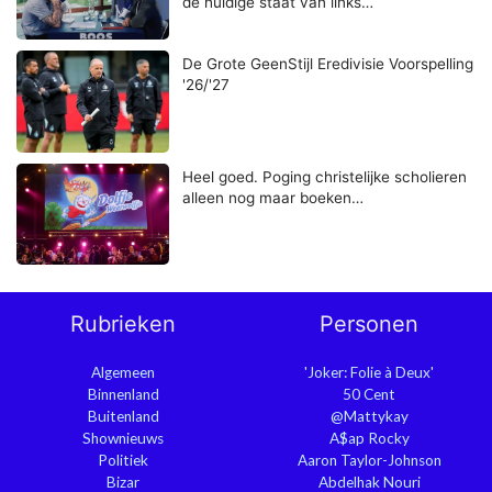
de huidige staat van links…
De Grote GeenStijl Eredivisie Voorspelling
'26/'27
Heel goed. Poging christelijke scholieren
alleen nog maar boeken…
Rubrieken
Personen
Algemeen
'Joker: Folie à Deux'
Binnenland
50 Cent
Buitenland
@Mattykay
Shownieuws
A$ap Rocky
Politiek
Aaron Taylor-Johnson
Bizar
Abdelhak Nouri