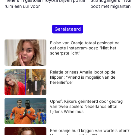
Tieners in gestolen Toyota blijven politie
Strandgangers in Alme
ruim een uur voor
boot met migranten a
Gerelateerd
Eloise van Oranje totaal gesloopt na
geflopte Instagram-post: "Niet het
scherpste licht"
Relatie prinses Amalia loopt op de
klippen: "Vriend is mogelijk van de
herenliefde"
Ophef: Kijkers geïrriteerd door gedrag
van twee spelers Nederlands elftal
tijdens Wilhelmus
Een oranje huid krijgen van wortels eten?