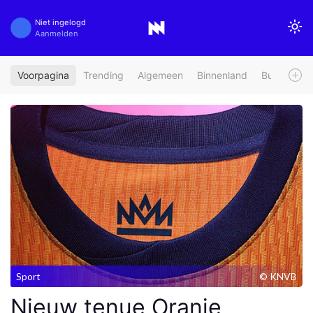
Niet ingelogd
Aanmelden
Voorpagina
Trending
Algemeen
Binnenland
Buitenland
Sport
© KNVB
Nieuw tenue Oranje