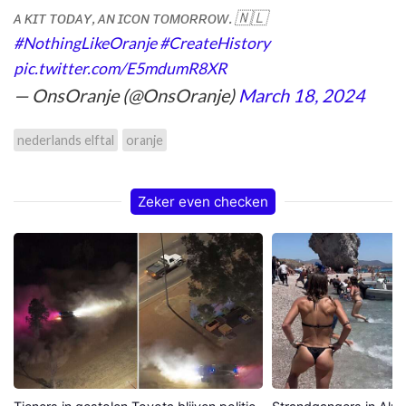
ᴀ ᴋɪᴛ ᴛᴏᴅᴀʏ, ᴀɴ ɪᴄᴏɴ ᴛᴏᴍᴏʀʀᴏᴡ. 🇳🇱
#NothingLikeOranje
#CreateHistory
pic.twitter.com/E5mdumR8XR
— OnsOranje (@OnsOranje)
March 18, 2024
nederlands elftal
oranje
Zeker even checken