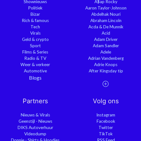
Shownieuws
A$ap Rocky
Politiek
Aaron Taylor-Johnson
Bizar
Abdelhak Nouri
Rich & famous
Abraham Lincoln
Tech
Acda & De Munnik
Virals
Acid
Geld & crypto
Adam Driver
Sport
Adam Sandler
Films & Series
Adele
Radio & TV
Adrian Vandenberg
Weer & verkeer
Adrie Knops
Automotive
After Kingsday tip
Blogs
Partners
Volg ons
Nieuws & Virals
Instagram
Geenstijl - Nieuws
Facebook
DIKS Autoverhuur
Twitter
Videodump
TikTok
Donnie - Shirts & Hoodies
RSS Feed