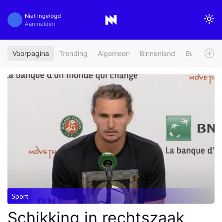
Niet ingelogd
Aanmelden
Voorpagina
Trending
Algemeen
Binnenland
Buitenland
Sport
Schikking in rechtszaak