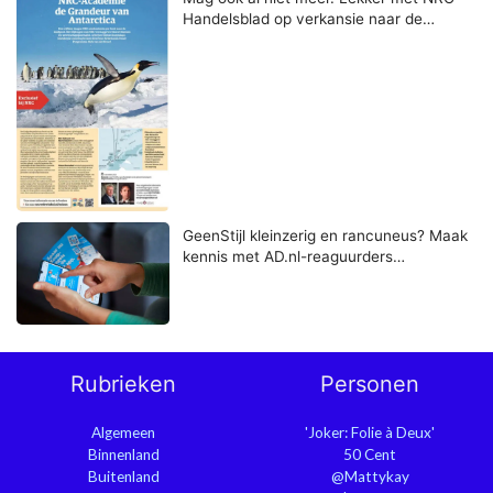
Handelsblad op verkansie naar de…
GeenStijl kleinzerig en rancuneus? Maak
kennis met AD.nl-reaguurders…
Rubrieken
Personen
Algemeen
'Joker: Folie à Deux'
Binnenland
50 Cent
Buitenland
@Mattykay