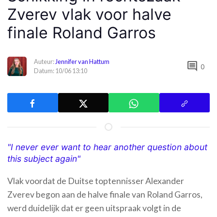
Zverev vlak voor halve
finale Roland Garros
Auteur:
Jennifer van Hattum
comment
0
Datum: 10/06 13:10
"I never ever want to hear another question about
this subject again"
Vlak voordat de Duitse toptennisser Alexander
Zverev begon aan de halve finale van Roland Garros,
werd duidelijk dat er geen uitspraak volgt in de