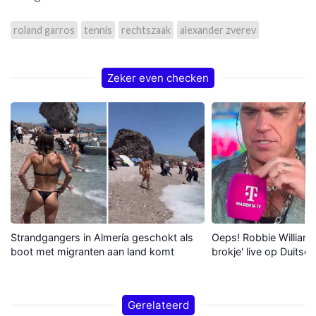
roland garros
tennis
rechtszaak
alexander zverev
Zeker even checken
Strandgangers in Almería geschokt als
Oeps! Robbie Williams 
boot met migranten aan land komt
brokje' live op Duitse 
Gerelateerd