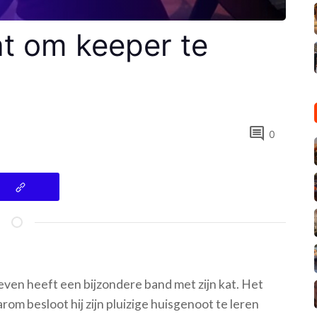
at om keeper te
comment
0
n heeft een bijzondere band met zijn kat. Het
aarom besloot hij zijn pluizige huisgenoot te leren