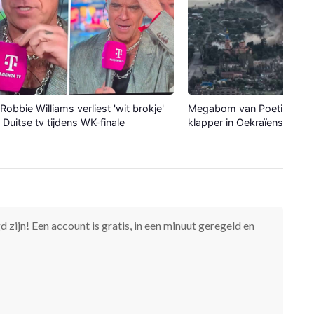
Robbie Williams verliest 'wit brokje'
Megabom van Poetin maak
p Duitse tv tijdens WK-finale
klapper in Oekraïense stad
 zijn! Een account is gratis, in een minuut geregeld en