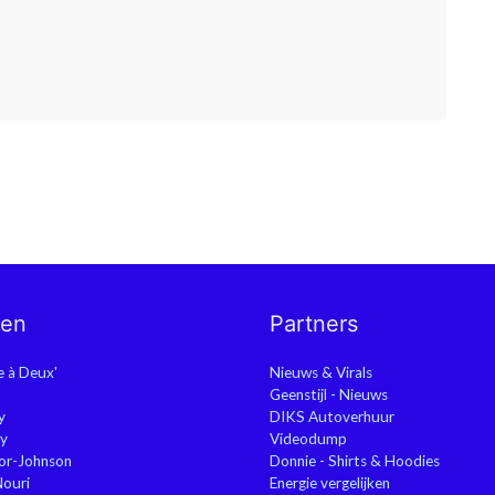
nen
Partners
ie à Deux'
Nieuws & Virals
Geenstijl - Nieuws
y
DIKS Autoverhuur
y
Videodump
or-Johnson
Donnie - Shirts & Hoodies
Nouri
Energie vergelijken