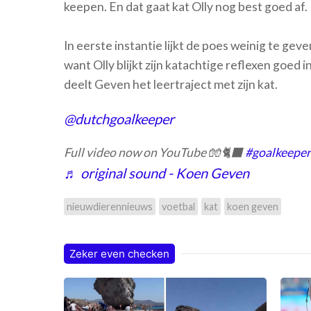
keepen. En dat gaat kat Olly nog best goed af.
In eerste instantie lijkt de poes weinig te ge
want Olly blijkt zijn katachtige reflexen goed 
deelt Geven het leertraject met zijn kat.
@dutchgoalkeeper
Full video now on YouTube 🧤🐈‍⬛
#goalkeeper
♬ original sound - Koen Geven
nieuwdierennieuws
voetbal
kat
koen geven
Zeker even checken