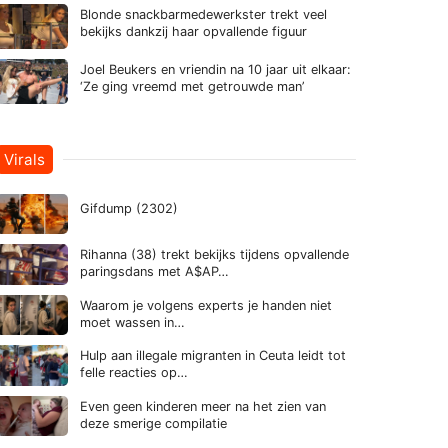
Blonde snackbarmedewerkster trekt veel
bekijks dankzij haar opvallende figuur
Joel Beukers en vriendin na 10 jaar uit elkaar:
‘Ze ging vreemd met getrouwde man’
Virals
Gifdump (2302)
Rihanna (38) trekt bekijks tijdens opvallende
paringsdans met A$AP…
Waarom je volgens experts je handen niet
moet wassen in…
Hulp aan illegale migranten in Ceuta leidt tot
felle reacties op…
Even geen kinderen meer na het zien van
deze smerige compilatie