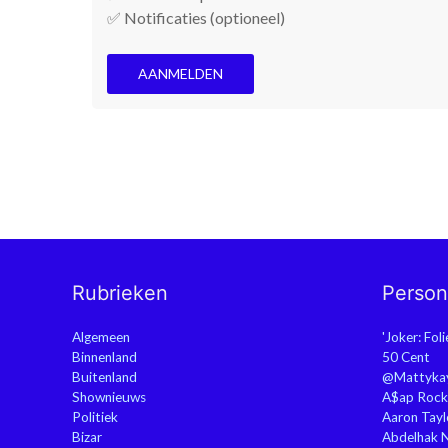
✅ Notificaties (optioneel)
AANMELDEN
Rubrieken
Perso
Algemeen
'Joker: Fol
Binnenland
50 Cent
Buitenland
@Mattyka
Shownieuws
A$ap Rock
Politiek
Aaron Tayl
Bizar
Abdelhak 