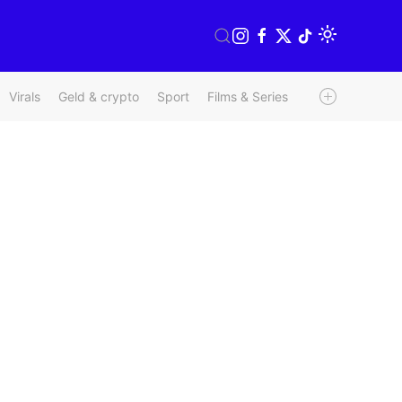
Virals
Geld & crypto
Sport
Films & Series
Radio & TV
We