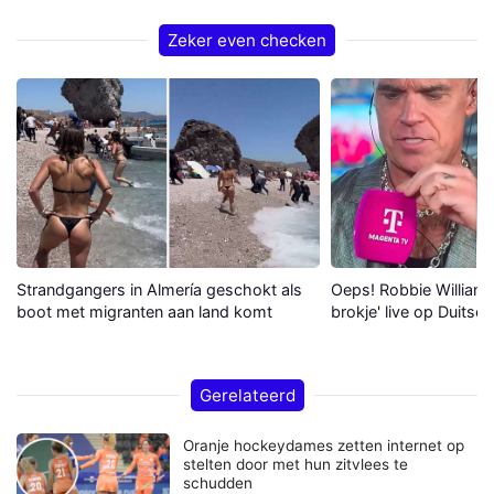
Zeker even checken
Strandgangers in Almería geschokt als
Oeps! Robbie Williams 
boot met migranten aan land komt
brokje' live op Duitse 
Gerelateerd
Oranje hockeydames zetten internet op
stelten door met hun zitvlees te
schudden