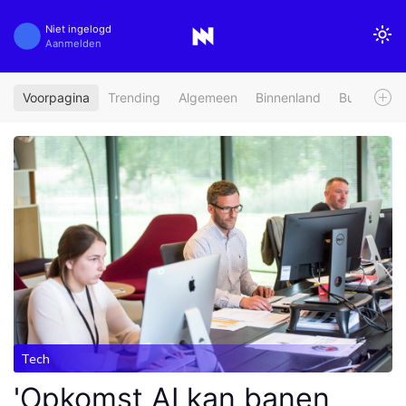
Niet ingelogd
Aanmelden
Voorpagina
Trending
Algemeen
Binnenland
Buitenland
Tech
'Opkomst AI kan banen