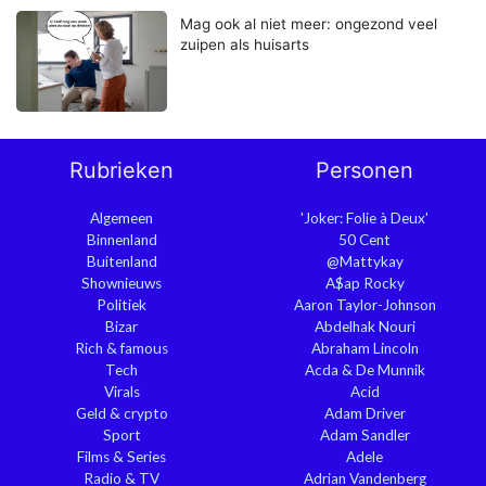
Mag ook al niet meer: ongezond veel
zuipen als huisarts
Rubrieken
Personen
Algemeen
'Joker: Folie à Deux'
Binnenland
50 Cent
Buitenland
@Mattykay
Shownieuws
A$ap Rocky
Politiek
Aaron Taylor-Johnson
Bizar
Abdelhak Nouri
Rich & famous
Abraham Lincoln
Tech
Acda & De Munnik
Virals
Acid
Geld & crypto
Adam Driver
Sport
Adam Sandler
Films & Series
Adele
Radio & TV
Adrian Vandenberg