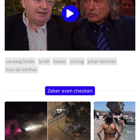
vandaag inside
israël
hamas
oorlog
johan derksen
leon de winther
Zeker even checken