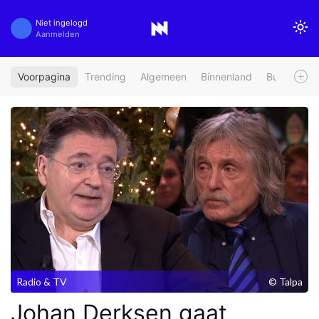
Niet ingelogd
Aanmelden
Voorpagina
Trending
Algemeen
Binnenland
Buitenland
Radio & TV
© Talpa
Johan Derksen gaat