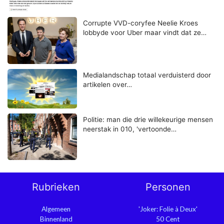
Corrupte VVD-coryfee Neelie Kroes
lobbyde voor Uber maar vindt dat ze…
Medialandschap totaal verduisterd door
artikelen over…
Politie: man die drie willekeurige mensen
neerstak in 010, 'vertoonde…
Rubrieken
Personen
Algemeen
'Joker: Folie à Deux'
Binnenland
50 Cent