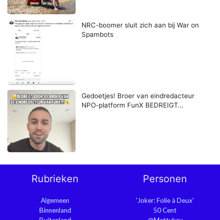
NRC-boomer sluit zich aan bij War on
Spambots
Gedoetjes! Broer van eindredacteur
NPO-platform FunX BEDREIGT…
Rubrieken
Personen
Algemeen
'Joker: Folie à Deux'
Binnenland
50 Cent