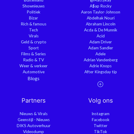
Buitenland
@Mattykay
Shownieuws
A$ap Rocky
Politiek
Aaron Taylor-Johnson
Bizar
Abdelhak Nouri
Rich & famous
Abraham Lincoln
Tech
Acda & De Munnik
Virals
Acid
Geld & crypto
Adam Driver
Sport
Adam Sandler
Films & Series
Adele
Radio & TV
Adrian Vandenberg
Weer & verkeer
Adrie Knops
Automotive
After Kingsday tip
Blogs
Partners
Volg ons
Nieuws & Virals
Instagram
Geenstijl - Nieuws
Facebook
DIKS Autoverhuur
Twitter
Videodump
TikTok