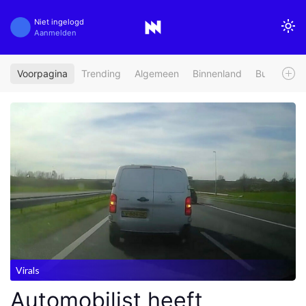
Niet ingelogd
Aanmelden
Voorpagina
Trending
Algemeen
Binnenland
Buitenland
Virals
Automobilist heeft