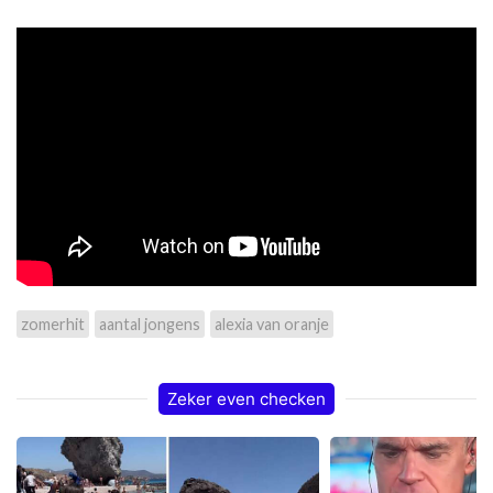
zomerhit
aantal jongens
alexia van oranje
Zeker even checken