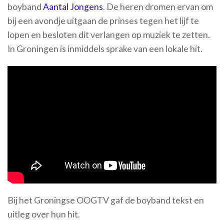
boyband
Aantal Jongens
. De heren dromen ervan om
bij een avondje uitgaan de prinses tegen het lijf te
lopen en besloten dit verlangen op muziek te zetten.
In Groningen is inmiddels sprake van een lokale hit.
Bij het Groningse OOGTV gaf de boyband tekst en
uitleg over hun hit.