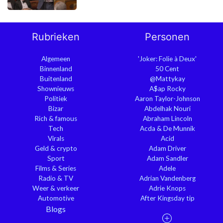
Rubrieken
Personen
Algemeen
'Joker: Folie à Deux'
Binnenland
50 Cent
Buitenland
@Mattykay
Shownieuws
A$ap Rocky
Politiek
Aaron Taylor-Johnson
Bizar
Abdelhak Nouri
Rich & famous
Abraham Lincoln
Tech
Acda & De Munnik
Virals
Acid
Geld & crypto
Adam Driver
Sport
Adam Sandler
Films & Series
Adele
Radio & TV
Adrian Vandenberg
Weer & verkeer
Adrie Knops
Automotive
After Kingsday tip
Blogs