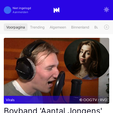
Niet ingelogd
Aanmelden
Voorpagina
Trending
Algemeen
Binnenland
Buitenland
Virals
© OOGTV / RVD
Boyband 'Aantal Jongens'