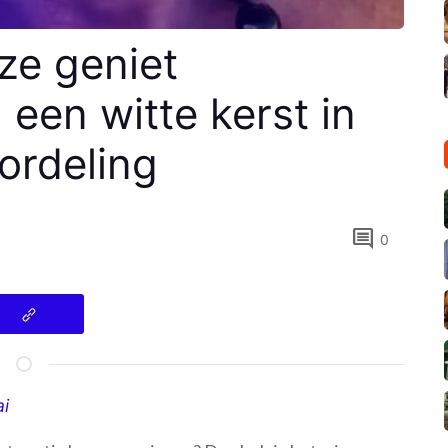
ze geniet
een witte kerst in
ordeling
comment
0
ai