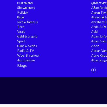
Buitenland
@Mattyka
Shownieuws
A$ap Rock
Politiek
Aaron Tayl
Bizar
Abdelhak 
Rich & famous
Abraham Li
Tech
Acda & De
Virals
Acid
Geld & crypto
Adam Driv
Sport
Adam Sand
Films & Series
Adele
Radio & TV
Adrian Va
Weer & verkeer
Adrie Kno
Automotive
After King
Blogs