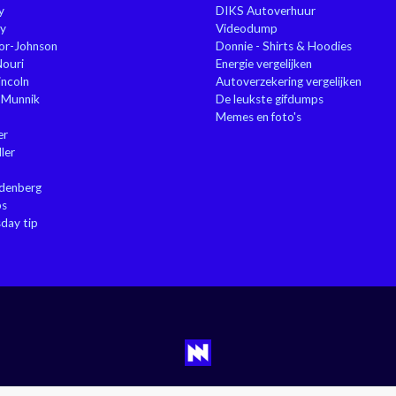
y
DIKS Autoverhuur
y
Videodump
or-Johnson
Donnie - Shirts & Hoodies
Nouri
Energie vergelijken
ncoln
Autoverzekering vergelijken
 Munnik
De leukste gifdumps
Memes en foto's
er
ler
ndenberg
ps
sday tip
Privacy
|
Cookies
|
Contact