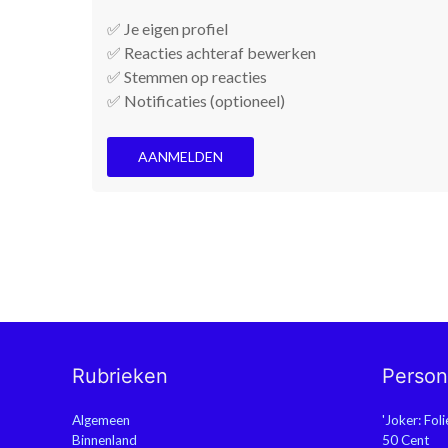
✅ Je eigen profiel
✅ Reacties achteraf bewerken
✅ Stemmen op reacties
✅ Notificaties (optioneel)
AANMELDEN
Rubrieken
Perso
Algemeen
'Joker: Fol
Binnenland
50 Cent