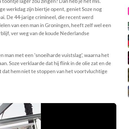
n toontje lager zou zingen? Dan heb je het mis.
e werkdag zijn biertje opent, geniet Soze nog
i. De 44-jarige crimineel, die recent werd
elen van een man in Groningen, heeft zelf wel een
erblijf, ver weg van de koude Nederlandse
n man met een 'snoeiharde vuistslag', waarna het
 Soze verklaarde dat hij flink in de olie zat en de
kt dat hem niet te stoppen van het voortvluchtige