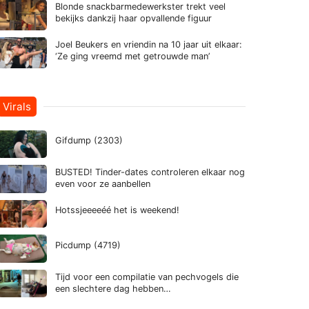
Blonde snackbarmedewerkster trekt veel
bekijks dankzij haar opvallende figuur
Joel Beukers en vriendin na 10 jaar uit elkaar:
‘Ze ging vreemd met getrouwde man’
Virals
Gifdump (2303)
BUSTED! Tinder-dates controleren elkaar nog
even voor ze aanbellen
Hotssjeeeeéé het is weekend!
Picdump (4719)
Tijd voor een compilatie van pechvogels die
een slechtere dag hebben…