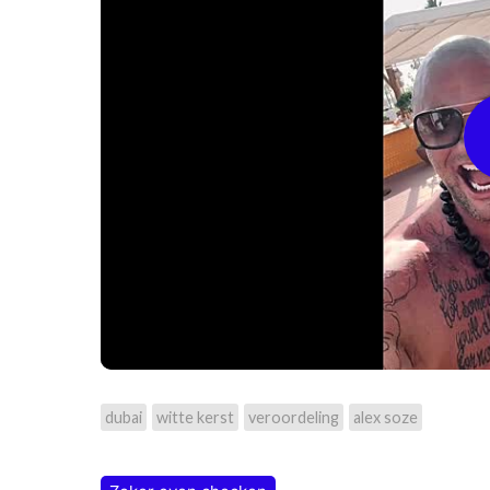
dubai
witte kerst
veroordeling
alex soze