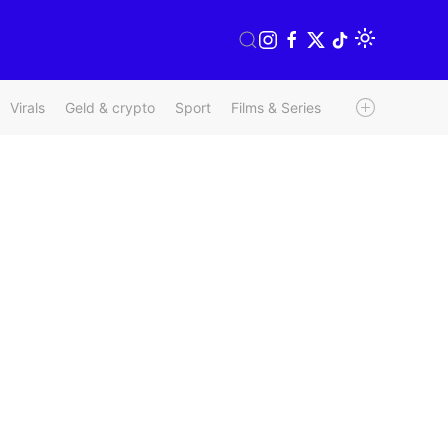
Virals
Geld & crypto
Sport
Films & Series
Radio & TV
We