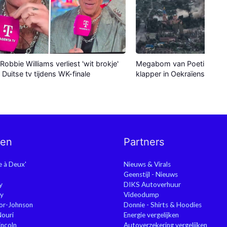
Robbie Williams verliest 'wit brokje'
Megabom van Poetin maak
p Duitse tv tijdens WK-finale
klapper in Oekraïense stad
nen
Partners
ie à Deux'
Nieuws & Virals
Geenstijl - Nieuws
y
DIKS Autoverhuur
y
Videodump
or-Johnson
Donnie - Shirts & Hoodies
Nouri
Energie vergelijken
ncoln
Autoverzekering vergelijken