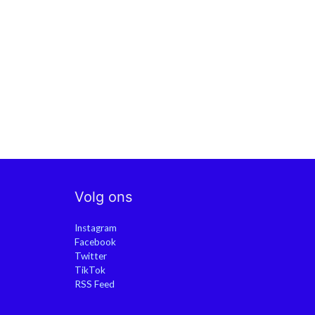
over traditionele piet
t gigantische
Volg ons
Instagram
Facebook
Twitter
TikTok
RSS Feed