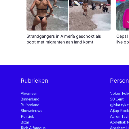
Strandgangers in Almería geschokt als
Oeps! 
boot met migranten aan land komt
live o
Rubrieken
Perso
Algemeen
'Joker: Fol
Binnenland
50 Cent
Buitenland
@Mattyka
Shownieuws
A$ap Rock
Politiek
Aaron Tayl
Bizar
Abdelhak 
Rich & famous
Abraham Li