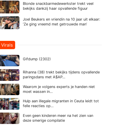
Blonde snackbarmedewerkster trekt veel
bekijks dankzij haar opvallende figuur
Joel Beukers en vriendin na 10 jaar uit elkaar:
‘Ze ging vreemd met getrouwde man’
Virals
Gifdump (2302)
Rihanna (38) trekt bekijks tijdens opvallende
paringsdans met A$AP…
Waarom je volgens experts je handen niet
moet wassen in…
Hulp aan illegale migranten in Ceuta leidt tot
felle reacties op…
Even geen kinderen meer na het zien van
deze smerige compilatie