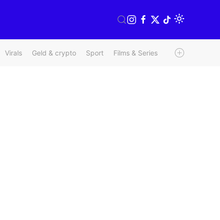
Virals
Geld & crypto
Sport
Films & Series
Radio & TV
We