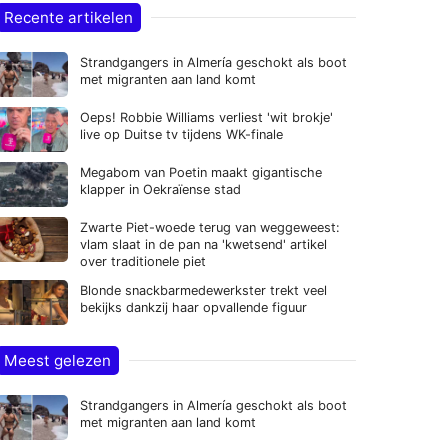
Recente artikelen
Strandgangers in Almería geschokt als boot
met migranten aan land komt
Oeps! Robbie Williams verliest 'wit brokje'
live op Duitse tv tijdens WK-finale
Megabom van Poetin maakt gigantische
klapper in Oekraïense stad
Zwarte Piet-woede terug van weggeweest:
vlam slaat in de pan na 'kwetsend' artikel
over traditionele piet
Blonde snackbarmedewerkster trekt veel
bekijks dankzij haar opvallende figuur
Meest gelezen
Strandgangers in Almería geschokt als boot
met migranten aan land komt