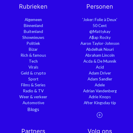
Rubrieken
Personen
Algemeen
'Joker: Folie à Deux'
Binnenland
50 Cent
Buitenland
@Mattykay
Shownieuws
A$ap Rocky
Politiek
Aaron Taylor-Johnson
Bizar
Abdelhak Nouri
Rich & famous
Abraham Lincoln
Tech
Acda & De Munnik
Virals
Acid
Geld & crypto
Adam Driver
Sport
Adam Sandler
Films & Series
Adele
Radio & TV
Adrian Vandenberg
Weer & verkeer
Adrie Knops
Automotive
After Kingsday tip
Blogs
Partners
Volg ons