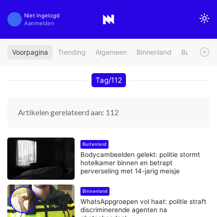
Niet ingelogd
Aanmelden
Voorpagina
Trending
Algemeen
Binnenland
Buitenland
Tag/112
Artikelen gerelateerd aan: 112
Buitenland
Bodycambeelden gelekt: politie stormt
hotelkamer binnen en betrapt
perverseling met 14-jarig meisje
Binnenland
WhatsAppgroepen vol haat: politie straft
discriminerende agenten na