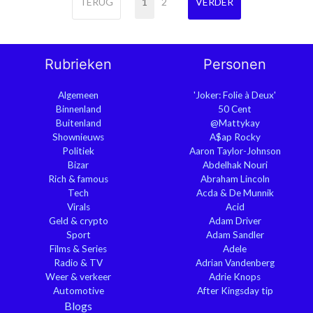
TERUG
1
2
VERDER
Rubrieken
Personen
Algemeen
'Joker: Folie à Deux'
Binnenland
50 Cent
Buitenland
@Mattykay
Shownieuws
A$ap Rocky
Politiek
Aaron Taylor-Johnson
Bizar
Abdelhak Nouri
Rich & famous
Abraham Lincoln
Tech
Acda & De Munnik
Virals
Acid
Geld & crypto
Adam Driver
Sport
Adam Sandler
Films & Series
Adele
Radio & TV
Adrian Vandenberg
Weer & verkeer
Adrie Knops
Automotive
After Kingsday tip
Blogs