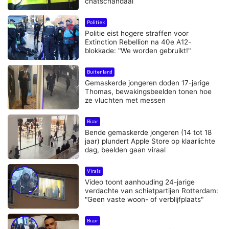
chatschandaal
Politiek
Politie eist hogere straffen voor
Extinction Rebellion na 40e A12-
blokkade: "We worden gebruikt!"
Buitenland
Gemaskerde jongeren doden 17-jarige
Thomas, bewakingsbeelden tonen hoe
ze vluchten met messen
Bizar
Bende gemaskerde jongeren (14 tot 18
jaar) plundert Apple Store op klaarlichte
dag, beelden gaan viraal
Virals
Video toont aanhouding 24-jarige
verdachte van schietpartijen Rotterdam:
"Geen vaste woon- of verblijfplaats"
Bizar