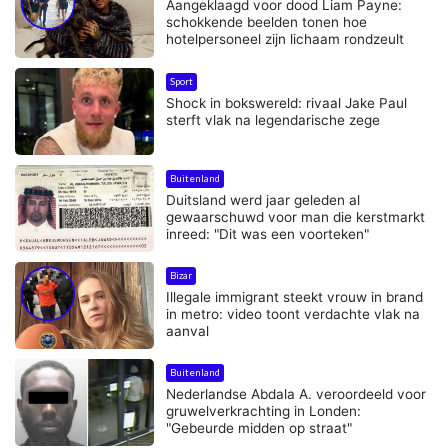
Aangeklaagd voor dood Liam Payne:
schokkende beelden tonen hoe
hotelpersoneel zijn lichaam rondzeult
Sport
Shock in bokswereld: rivaal Jake Paul
sterft vlak na legendarische zege
Buitenland
Duitsland werd jaar geleden al
gewaarschuwd voor man die kerstmarkt
inreed: "Dit was een voorteken"
Bizar
Illegale immigrant steekt vrouw in brand
in metro: video toont verdachte vlak na
aanval
Buitenland
Nederlandse Abdala A. veroordeeld voor
gruwelverkrachting in Londen:
"Gebeurde midden op straat"