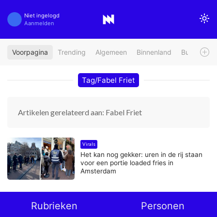
Niet ingelogd
Aanmelden
Voorpagina
Trending
Algemeen
Binnenland
Buitenland
Tag/Fabel Friet
Artikelen gerelateerd aan: Fabel Friet
Virals
Het kan nog gekker: uren in de rij staan
voor een portie loaded fries in
Amsterdam
Rubrieken
Personen