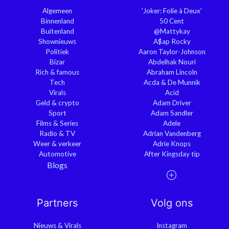
Algemeen
'Joker: Folie à Deux'
Binnenland
50 Cent
Buitenland
@Mattykay
Shownieuws
A$ap Rocky
Politiek
Aaron Taylor-Johnson
Bizar
Abdelhak Nouri
Rich & famous
Abraham Lincoln
Tech
Acda & De Munnik
Virals
Acid
Geld & crypto
Adam Driver
Sport
Adam Sandler
Films & Series
Adele
Radio & TV
Adrian Vandenberg
Weer & verkeer
Adrie Knops
Automotive
After Kingsday tip
Blogs
Partners
Volg ons
Nieuws & Virals
Instagram